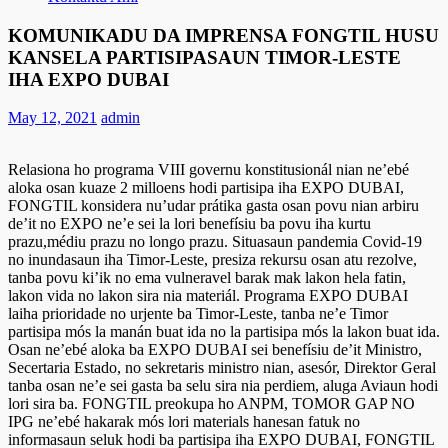
KOMUNIKADU DA IMPRENSA FONGTIL HUSU
KANSELA PARTISIPASAUN TIMOR-LESTE
IHA EXPO DUBAI
May 12, 2021
admin
Relasiona ho programa VIII governu konstitusionál nian ne’ebé
aloka osan kuaze 2 milloens hodi partisipa iha EXPO DUBAI,
FONGTIL konsidera nu’udar prátika gasta osan povu nian arbiru
de’it no EXPO ne’e sei la lori benefísiu ba povu iha kurtu
prazu,médiu prazu no longo prazu. Situasaun pandemia Covid-19
no inundasaun iha Timor-Leste, presiza rekursu osan atu rezolve,
tanba povu ki’ik no ema vulneravel barak mak lakon hela fatin,
lakon vida no lakon sira nia materiál. Programa EXPO DUBAI
laiha prioridade no urjente ba Timor-Leste, tanba ne’e Timor
partisipa mós la manán buat ida no la partisipa mós la lakon buat ida.
Osan ne’ebé aloka ba EXPO DUBAI sei benefísiu de’it Ministro,
Secertaria Estado, no sekretaris ministro nian, asesór, Direktor Geral
tanba osan ne’e sei gasta ba selu sira nia perdiem, aluga Aviaun hodi
lori sira ba. FONGTIL preokupa ho ANPM, TOMOR GAP NO
IPG ne’ebé hakarak mós lori materials hanesan fatuk no
informasaun seluk hodi ba partisipa iha EXPO DUBAI, FONGTIL