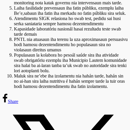
monitoring nota katak governu nia intervensaun mais tarde.
Laiha fasilidade prevensaun iha fatin públiku, ezemplu laiha
Be’e,sabaun iha fatin iha merkadu no fatin públiku sira seluk.
Atendimentu SIGK relasiona ho swab test, pedidu sai husi
serka saniataria sempre hamosu dezentendimentu
Kapasidade laboratóriu nasionál hasai rezultadu teste swab
tarde demais
PNTL nia atuasaun iha terenu la uza aproximasaun persuasivu
hodi hamosu dezentendimentu ho populasaun sira no
violasaun direitus umanus
Populasaun la kolabora ho pesoál saúde sira iha atividade
swab obrigatóriu ezemplu iha Municipio Lautem komunidade
sira halai ba ai-laran tanba ta’uk swab no autoridade sira tenki
lori aotoplanti bolu.
Maluk sira ne’ebe iha izolamentu nia hahán tarde, hahán sin
no ai-han sira laiha nutritiva é hahán sempre tarde la tuir oras
hodi hamosu dezentendimentu iha fatin izolamentu.
Share