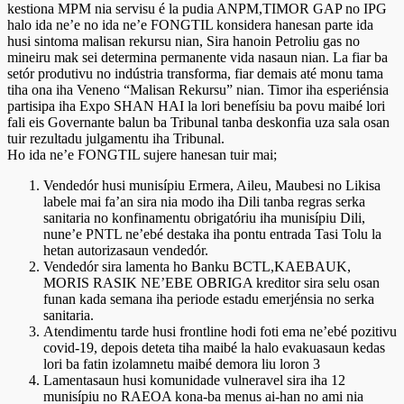
kestiona MPM nia servisu é la pudia ANPM,TIMOR GAP no IPG
halo ida ne’e no ida ne’e FONGTIL konsidera hanesan parte ida
husi sintoma malisan rekursu nian, Sira hanoin Petroliu gas no
mineiru mak sei determina permanente vida nasaun nian. La fiar ba
setór produtivu no indústria transforma, fiar demais até monu tama
tiha ona iha Veneno “Malisan Rekursu” nian. Timor iha esperiénsia
partisipa iha Expo SHAN HAI la lori benefísiu ba povu maibé lori
fali eis Governante balun ba Tribunal tanba deskonfia uza sala osan
tuir rezultadu julgamentu iha Tribunal.
Ho ida ne’e FONGTIL sujere hanesan tuir mai;
Vendedór husi munisípiu Ermera, Aileu, Maubesi no Likisa
labele mai fa’an sira nia modo iha Dili tanba regras serka
sanitaria no konfinamentu obrigatóriu iha munisípiu Dili,
nune’e PNTL ne’ebé destaka iha pontu entrada Tasi Tolu la
hetan autorizasaun vendedór.
Vendedór sira lamenta ho Banku BCTL,KAEBAUK,
MORIS RASIK NE’EBE OBRIGA kreditor sira selu osan
funan kada semana iha periode estadu emerjénsia no serka
sanitaria.
Atendimentu tarde husi frontline hodi foti ema ne’ebé pozitivu
covid-19, depois deteta tiha maibé la halo evakuasaun kedas
lori ba fatin izolamnetu maibé demora liu loron 3
Lamentasaun husi komunidade vulneravel sira iha 12
munisípiu no RAEOA kona-ba menus ai-han no ami nia