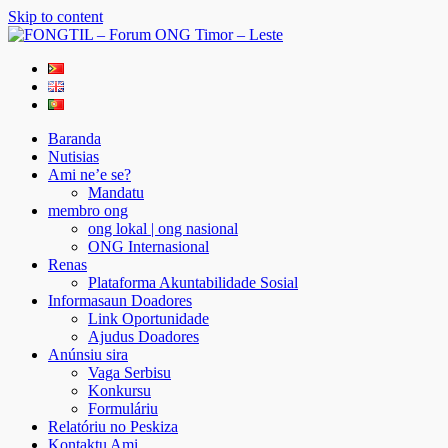
Skip to content
FONGTIL – Forum ONG Timor – Leste
Just another WordPress site
Baranda
Nutisias
Ami ne’e se?
Mandatu
membro ong
ong lokal | ong nasional
ONG Internasional
Renas
Plataforma Akuntabilidade Sosial
Informasaun Doadores
Link Oportunidade
Ajudus Doadores
Anúnsiu sira
Vaga Serbisu
Konkursu
Formuláriu
Relatóriu no Peskiza
Kontaktu Ami