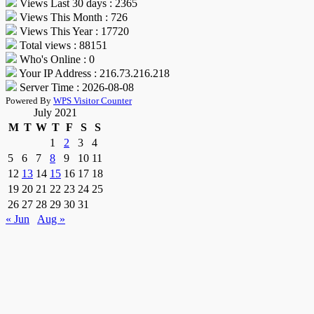
Views Last 30 days : 2365
Views This Month : 726
Views This Year : 17720
Total views : 88151
Who's Online : 0
Your IP Address : 216.73.216.218
Server Time : 2026-08-08
Powered By
WPS Visitor Counter
July 2021
M
T
W
T
F
S
S
1
2
3
4
5
6
7
8
9
10
11
12
13
14
15
16
17
18
19
20
21
22
23
24
25
26
27
28
29
30
31
« Jun
Aug »