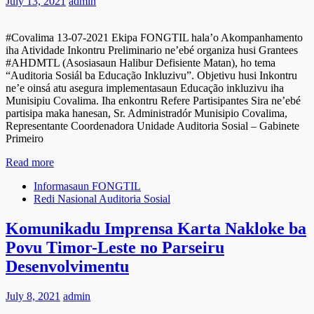
July 13, 2021
admin
#Covalima 13-07-2021 Ekipa FONGTIL hala’o Akompanhamento
iha Atividade Inkontru Preliminario ne’ebé organiza husi Grantees
#AHDMTL (Asosiasaun Halibur Defisiente Matan), ho tema
“Auditoria Sosiál ba Educação Inkluzivu”. Objetivu husi Inkontru
ne’e oinsá atu asegura implementasaun Educação inkluzivu iha
Munisipiu Covalima. Iha enkontru Refere Partisipantes Sira ne’ebé
partisipa maka hanesan, Sr. Administradór Munisipio Covalima,
Representante Coordenadora Unidade Auditoria Sosial – Gabinete
Primeiro
Read more
Informasaun FONGTIL
Redi Nasional Auditoria Sosial
Komunikadu Imprensa Karta Nakloke ba
Povu Timor-Leste no Parseiru
Desenvolvimentu
July 8, 2021
admin