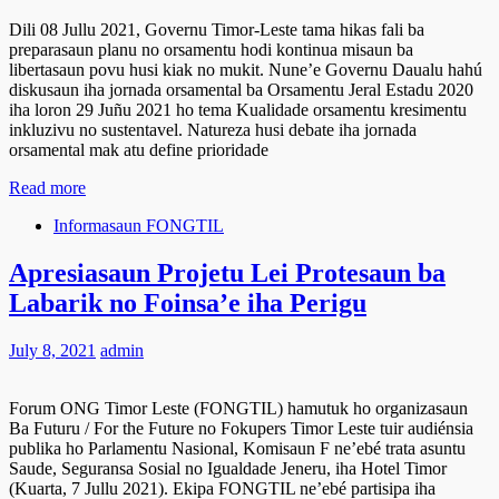
Dili 08 Jullu 2021, Governu Timor-Leste tama hikas fali ba
preparasaun planu no orsamentu hodi kontinua misaun ba
libertasaun povu husi kiak no mukit. Nune’e Governu Daualu hahú
diskusaun iha jornada orsamental ba Orsamentu Jeral Estadu 2020
iha loron 29 Juñu 2021 ho tema Kualidade orsamentu kresimentu
inkluzivu no sustentavel. Natureza husi debate iha jornada
orsamental mak atu define prioridade
Read more
Informasaun FONGTIL
Apresiasaun Projetu Lei Protesaun ba
Labarik no Foinsa’e iha Perigu
July 8, 2021
admin
Forum ONG Timor Leste (FONGTIL) hamutuk ho organizasaun
Ba Futuru / For the Future no Fokupers Timor Leste tuir audiénsia
publika ho Parlamentu Nasional, Komisaun F ne’ebé trata asuntu
Saude, Seguransa Sosial no Igualdade Jeneru, iha Hotel Timor
(Kuarta, 7 Jullu 2021). Ekipa FONGTIL ne’ebé partisipa iha