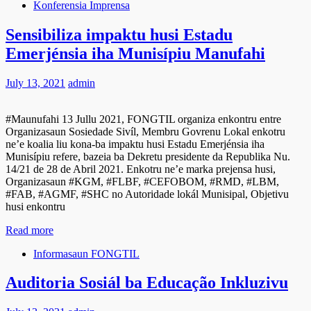
Konferensia Imprensa
Sensibiliza impaktu husi Estadu
Emerjénsia iha Munisípiu Manufahi
July 13, 2021
admin
#Maunufahi 13 Jullu 2021, FONGTIL organiza enkontru entre
Organizasaun Sosiedade Sivíl, Membru Govrenu Lokal enkotru
ne’e koalia liu kona-ba impaktu husi Estadu Emerjénsia iha
Munisípiu refere, bazeia ba Dekretu presidente da Republika Nu.
14/21 de 28 de Abril 2021. Enkotru ne’e marka prejensa husi,
Organizasaun #KGM, #FLBF, #CEFOBOM, #RMD, #LBM,
#FAB, #AGMF, #SHC no Autoridade lokál Munisipal, Objetivu
husi enkontru
Read more
Informasaun FONGTIL
Auditoria Sosiál ba Educação Inkluzivu