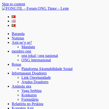
Skip to content
FONGTIL – Forum ONG Timor – Leste
Just another WordPress site
Baranda
Nutisias
Ami ne’e se?
Mandatu
membro ong
ong lokal | ong nasional
ONG Internasional
Renas
Plataforma Akuntabilidade Sosial
Informasaun Doadores
Link Oportunidade
Ajudus Doadores
Anúnsiu sira
Vaga Serbisu
Konkursu
Formuláriu
Relatóriu no Peskiza
Kontaktu Ami