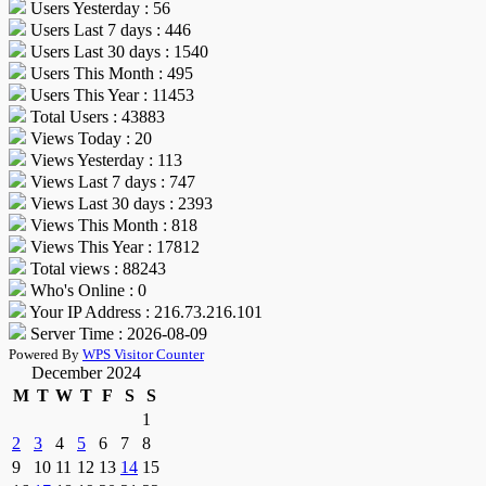
Users Yesterday : 56
Users Last 7 days : 446
Users Last 30 days : 1540
Users This Month : 495
Users This Year : 11453
Total Users : 43883
Views Today : 20
Views Yesterday : 113
Views Last 7 days : 747
Views Last 30 days : 2393
Views This Month : 818
Views This Year : 17812
Total views : 88243
Who's Online : 0
Your IP Address : 216.73.216.101
Server Time : 2026-08-09
Powered By
WPS Visitor Counter
December 2024
M
T
W
T
F
S
S
1
2
3
4
5
6
7
8
9
10
11
12
13
14
15