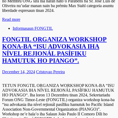
no Membru ONG sira nia naran hato’o Parabens ba Sr. José Luis de
Oliveira nu’udar manan nain ba prémiu Max Stahl categoria asuntu
liberdade espresaun tinan 2024.
Read more
Informasaun FONGTIL
FONGTIL ORGANIZA WORKSHOP
KONA-BA “ISU ADVOKASIA IHA
NÍVEL REJIONÁL PASÍFIKU
HAMUTUK HO PIANGO”.
December 14, 2024
Cristovao Pereira
TETUN FONGTIL ORGANIZA WORKSHOP KONA-BA “ISU
ADVOKASIA IHA NÍVEL REJIONÁL PASÍFIKU HAMUTUK
HO PIANGO“. Iha loron 13 Dezembru tinan 2024, Sekretariadu
Forum ONG Timor-Leste (FONGTIL) organiza workshop kona-ba
“isu advokasia iha nível rejionál pasífiku hamutuk ho Pacific Island
Association Non-Governmental Organization (PIANGO)”.
Workshop ne’e hala’o iha Salaun João Paulo II Comoro Díli ho