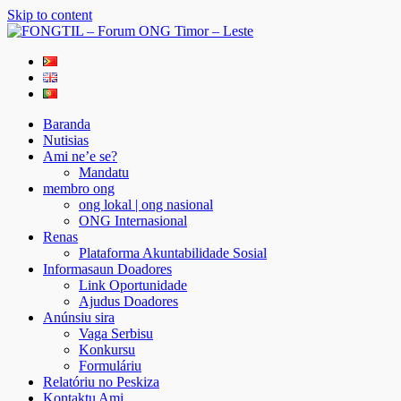
Skip to content
FONGTIL – Forum ONG Timor – Leste
Just another WordPress site
Baranda
Nutisias
Ami ne’e se?
Mandatu
membro ong
ong lokal | ong nasional
ONG Internasional
Renas
Plataforma Akuntabilidade Sosial
Informasaun Doadores
Link Oportunidade
Ajudus Doadores
Anúnsiu sira
Vaga Serbisu
Konkursu
Formuláriu
Relatóriu no Peskiza
Kontaktu Ami