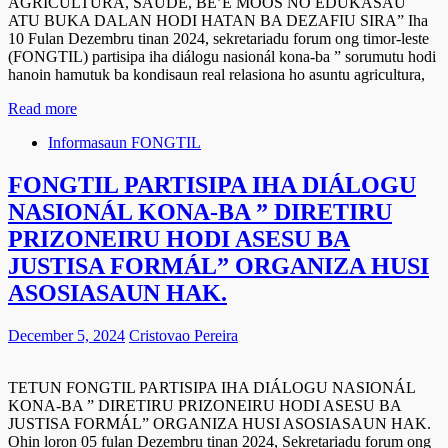
AGRICULTURA, SAÚDE, BE’E MOOS NO EDUKASAU
ATU BUKA DALAN HODI HATAN BA DEZAFIU SIRA” Iha
10 Fulan Dezembru tinan 2024, sekretariadu forum ong timor-leste
(FONGTIL) partisipa iha diálogu nasionál kona-ba ” sorumutu hodi
hanoin hamutuk ba kondisaun real relasiona ho asuntu agricultura,
Read more
Informasaun FONGTIL
FONGTIL PARTISIPA IHA DIÁLOGU
NASIONÁL KONA-BA ” DIRETIRU
PRIZONEIRU HODI ASESU BA
JUSTISA FORMÁL” ORGANIZA HUSI
ASOSIASAUN HAK.
December 5, 2024
Cristovao Pereira
TETUN FONGTIL PARTISIPA IHA DIÁLOGU NASIONÁL
KONA-BA ” DIRETIRU PRIZONEIRU HODI ASESU BA
JUSTISA FORMÁL” ORGANIZA HUSI ASOSIASAUN HAK.
Ohin loron 05 fulan Dezembru tinan 2024, Sekretariadu forum ong