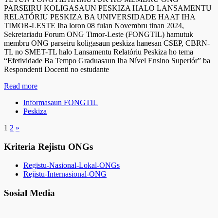
PARSEIRU KOLIGASAUN PESKIZA HALO LANSAMENTU
RELATÓRIU PESKIZA BA UNIVERSIDADE HAAT IHA
TIMOR-LESTE Iha loron 08 fulan Novembru tinan 2024,
Sekretariadu Forum ONG Timor-Leste (FONGTIL) hamutuk
membru ONG parseiru koligasaun peskiza hanesan CSEP, CBRN-
TL no SMET-TL halo Lansamentu Relatóriu Peskiza ho tema
“Efetividade Ba Tempo Graduasaun Iha Nível Ensino Superiór” ba
Respondenti Docenti no estudante
Read more
Informasaun FONGTIL
Peskiza
1
2
»
Kriteria Rejistu ONGs
Registu-Nasional-Lokal-ONGs
Rejistu-Internasional-ONG
Sosial Media