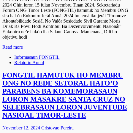
2024 Ohin loron 15 fulan Novembru Tinan 2024, Sekretariadu
Forum ONG Timor-Leste (FONGTIL) hamutuk ho Membru ONG
sira hala’o Enkontru Jerál Anuál 2024 ho temátiku jerál “Promove
Akontabilidade Sosiál No Valór Sosiedade Sivíl Garante Moris
Di’ak Ba Povu Hodi Kontribui Ba Dezenvolvimentu Nasionál”.
Enkontru ne’e hala’o iha Salaun Canossa Manleuana, Díli ho
objetivu hodi
Read more
Informasaun FONGTIL
Relatoriu Anual
FONGTIL HAMUTUK HO MEMBRU
ONG NO REDE SETORAL HATO’O
PARABENS BA KOMEMORASAUN
LORON MASAKRE SANTA CRUZ NO
SELEBRASAUN LORON JUVENTUDE
NASIOAL TIMOR-LESTE
November 12, 2024
Cristovao Pereira