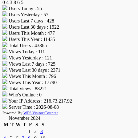
0
4
3
8
6
5
Users Today : 55
Users Yesterday : 57
Users Last 7 days : 428
Users Last 30 days : 1522
Users This Month : 477
Users This Year : 11435
Total Users : 43865
Views Today : 111
Views Yesterday : 121
Views Last 7 days : 725
Views Last 30 days : 2371
Views This Month : 796
Views This Year : 17790
Total views : 88221
Who's Online : 0
Your IP Address : 216.73.217.92
Server Time : 2026-08-08
Powered By
WPS Visitor Counter
November 2024
M
T
W
T
F
S
S
1
2
3