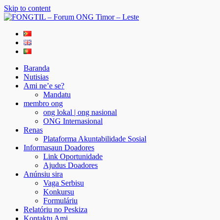
Skip to content
FONGTIL – Forum ONG Timor – Leste
Just another WordPress site
Baranda
Nutisias
Ami ne’e se?
Mandatu
membro ong
ong lokal | ong nasional
ONG Internasional
Renas
Plataforma Akuntabilidade Sosial
Informasaun Doadores
Link Oportunidade
Ajudus Doadores
Anúnsiu sira
Vaga Serbisu
Konkursu
Formuláriu
Relatóriu no Peskiza
Kontaktu Ami