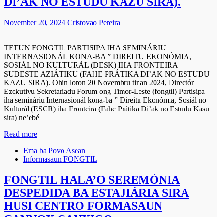
DI’AK NO ESTUDU KAZU SIRA).
November 20, 2024
Cristovao Pereira
TETUN FONGTIL PARTISIPA IHA SEMINÁRIU
INTERNASIONÁL KONA-BA ” DIREITU EKONÓMIA,
SOSIÁL NO KULTURÁL (DESK) IHA FRONTEIRA
SUDESTE AZIÁTIKU (FAHE PRÁTIKA DI’AK NO ESTUDU
KAZU SIRA). Ohin loron 20 Novembru tinan 2024, Directór
Ezekutivu Sekretariadu Forum ong Timor-Leste (fongtil) Partisipa
iha semináriu Internasionál kona-ba ” Direitu Ekonómia, Sosiál no
Kulturál (ESCR) iha Fronteira (Fahe Prátika Di’ak no Estudu Kasu
sira) ne’ebé
Read more
Ema ba Povo Asean
Informasaun FONGTIL
FONGTIL HALA’O SEREMÓNIA
DESPEDIDA BA ESTAJIÁRIA SIRA
HUSI CENTRO FORMASAUN