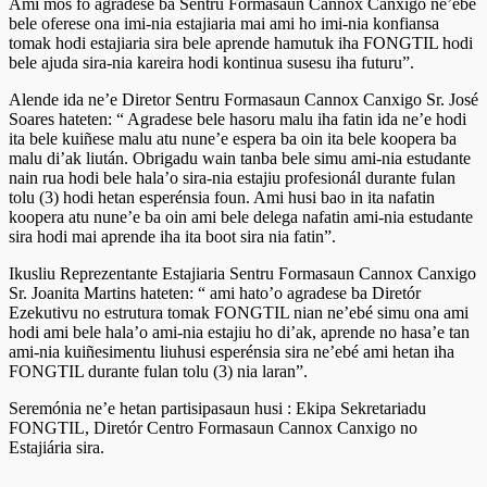
Ami mós fó agradese ba Sentru Formasaun Cannox Canxigo ne’ebé
bele oferese ona imi-nia estajiaria mai ami ho imi-nia konfiansa
tomak hodi estajiaria sira bele aprende hamutuk iha FONGTIL hodi
bele ajuda sira-nia kareira hodi kontinua susesu iha futuru”.
Alende ida ne’e Diretor Sentru Formasaun Cannox Canxigo Sr. José
Soares hateten: “ Agradese bele hasoru malu iha fatin ida ne’e hodi
ita bele kuiñese malu atu nune’e espera ba oin ita bele koopera ba
malu di’ak liután. Obrigadu wain tanba bele simu ami-nia estudante
nain rua hodi bele hala’o sira-nia estajiu profesionál durante fulan
tolu (3) hodi hetan esperénsia foun. Ami husi bao in ita nafatin
koopera atu nune’e ba oin ami bele delega nafatin ami-nia estudante
sira hodi mai aprende iha ita boot sira nia fatin”.
Ikusliu Reprezentante Estajiaria Sentru Formasaun Cannox Canxigo
Sr. Joanita Martins hateten: “ ami hato’o agradese ba Diretór
Ezekutivu no estrutura tomak FONGTIL nian ne’ebé simu ona ami
hodi ami bele hala’o ami-nia estajiu ho di’ak, aprende no hasa’e tan
ami-nia kuiñesimentu liuhusi esperénsia sira ne’ebé ami hetan iha
FONGTIL durante fulan tolu (3) nia laran”.
Seremónia ne’e hetan partisipasaun husi : Ekipa Sekretariadu
FONGTIL, Diretór Centro Formasaun Cannox Canxigo no
Estajiária sira.
………………………………………………………………………