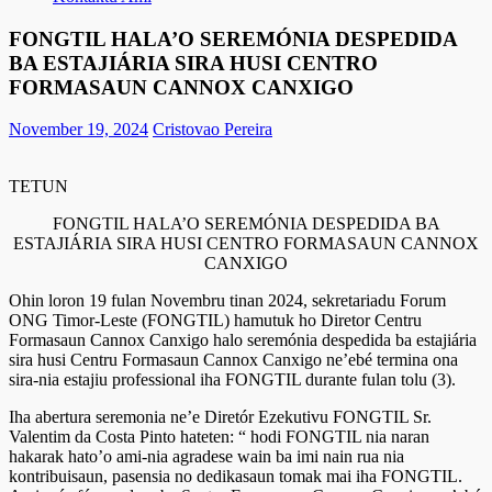
FONGTIL HALA’O SEREMÓNIA DESPEDIDA
BA ESTAJIÁRIA SIRA HUSI CENTRO
FORMASAUN CANNOX CANXIGO
November 19, 2024
Cristovao Pereira
TETUN
FONGTIL HALA’O SEREMÓNIA DESPEDIDA BA
ESTAJIÁRIA SIRA HUSI CENTRO FORMASAUN CANNOX
CANXIGO
Ohin loron 19 fulan Novembru tinan 2024, sekretariadu Forum
ONG Timor-Leste (FONGTIL) hamutuk ho Diretor Centru
Formasaun Cannox Canxigo halo seremónia despedida ba estajiária
sira husi Centru Formasaun Cannox Canxigo ne’ebé termina ona
sira-nia estajiu professional iha FONGTIL durante fulan tolu (3).
Iha abertura seremonia ne’e Diretór Ezekutivu FONGTIL Sr.
Valentim da Costa Pinto hateten: “ hodi FONGTIL nia naran
hakarak hato’o ami-nia agradese wain ba imi nain rua nia
kontribuisaun, pasensia no dedikasaun tomak mai iha FONGTIL.