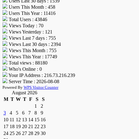
Users Last 30 days : 1539
Users This Month : 458
Users This Year : 11416
Total Users : 43846
Views Today : 70
Views Yesterday : 121
Views Last 7 days : 755
Views Last 30 days : 2394
Views This Month : 755
Views This Year : 17749
Total views : 88180
Who's Online : 0
Your IP Address : 216.73.216.239
Server Time : 2026-08-08
Powered By
WPS Visitor Counter
August 2026
M
T
W
T
F
S
S
1
2
3
4
5
6
7
8
9
10
11
12
13
14
15
16
17
18
19
20
21
22
23
24
25
26
27
28
29
30