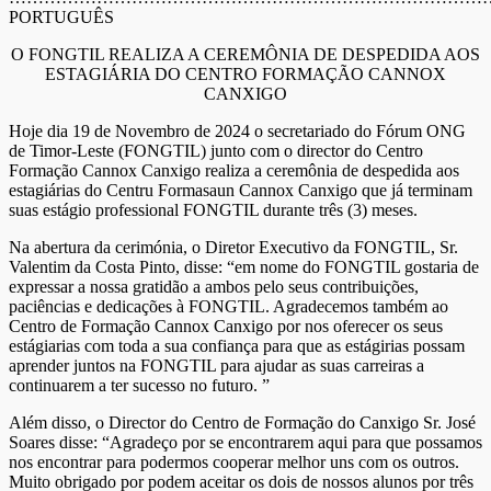
PORTUGUÊS
O FONGTIL REALIZA A CEREMÔNIA DE DESPEDIDA AOS
ESTAGIÁRIA DO CENTRO FORMAÇÃO CANNOX
CANXIGO
Hoje dia 19 de Novembro de 2024 o secretariado do Fórum ONG
de Timor-Leste (FONGTIL) junto com o director do Centro
Formação Cannox Canxigo realiza a ceremônia de despedida aos
estagiárias do Centru Formasaun Cannox Canxigo que já terminam
suas estágio professional FONGTIL durante três (3) meses.
Na abertura da cerimónia, o Diretor Executivo da FONGTIL, Sr.
Valentim da Costa Pinto, disse: “em nome do FONGTIL gostaria de
expressar a nossa gratidão a ambos pelo seus contribuições,
paciências e dedicações à FONGTIL. Agradecemos também ao
Centro de Formação Cannox Canxigo por nos oferecer os seus
estágiarias com toda a sua confiança para que as estágirias possam
aprender juntos na FONGTIL para ajudar as suas carreiras a
continuarem a ter sucesso no futuro. ”
Além disso, o Director do Centro de Formação do Canxigo Sr. José
Soares disse: “Agradeço por se encontrarem aqui para que possamos
nos encontrar para podermos cooperar melhor uns com os outros.
Muito obrigado por podem aceitar os dois de nossos alunos por três