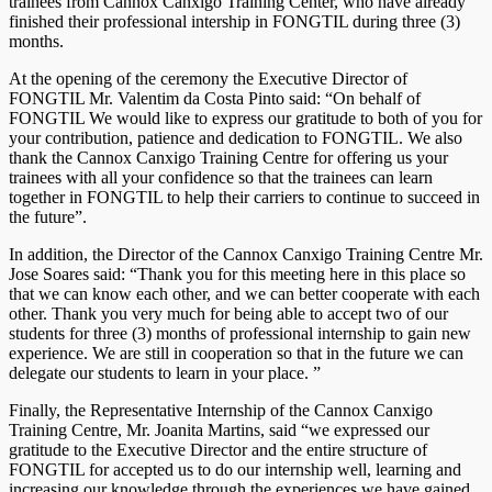
trainees from Cannox Canxigo Training Center, who have already
finished their professional intership in FONGTIL during three (3)
months.
At the opening of the ceremony the Executive Director of
FONGTIL Mr. Valentim da Costa Pinto said: “On behalf of
FONGTIL We would like to express our gratitude to both of you for
your contribution, patience and dedication to FONGTIL. We also
thank the Cannox Canxigo Training Centre for offering us your
trainees with all your confidence so that the trainees can learn
together in FONGTIL to help their carriers to continue to succeed in
the future”.
In addition, the Director of the Cannox Canxigo Training Centre Mr.
Jose Soares said: “Thank you for this meeting here in this place so
that we can know each other, and we can better cooperate with each
other. Thank you very much for being able to accept two of our
students for three (3) months of professional internship to gain new
experience. We are still in cooperation so that in the future we can
delegate our students to learn in your place. ”
Finally, the Representative Internship of the Cannox Canxigo
Training Centre, Mr. Joanita Martins, said “we expressed our
gratitude to the Executive Director and the entire structure of
FONGTIL for accepted us to do our internship well, learning and
increasing our knowledge through the experiences we have gained