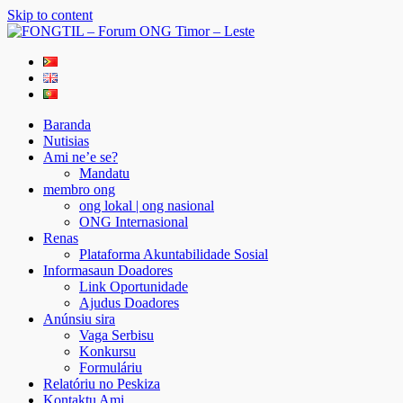
Skip to content
FONGTIL – Forum ONG Timor – Leste
Just another WordPress site
Baranda
Nutisias
Ami ne’e se?
Mandatu
membro ong
ong lokal | ong nasional
ONG Internasional
Renas
Plataforma Akuntabilidade Sosial
Informasaun Doadores
Link Oportunidade
Ajudus Doadores
Anúnsiu sira
Vaga Serbisu
Konkursu
Formuláriu
Relatóriu no Peskiza
Kontaktu Ami