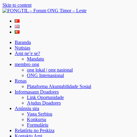
Skip to content
FONGTIL – Forum ONG Timor – Leste
Just another WordPress site
Baranda
Nutisias
Ami ne’e se?
Mandatu
membro ong
ong lokal | ong nasional
ONG Internasional
Renas
Plataforma Akuntabilidade Sosial
Informasaun Doadores
Link Oportunidade
Ajudus Doadores
Anúnsiu sira
Vaga Serbisu
Konkursu
Formuláriu
Relatóriu no Peskiza
Kontaktu Ami