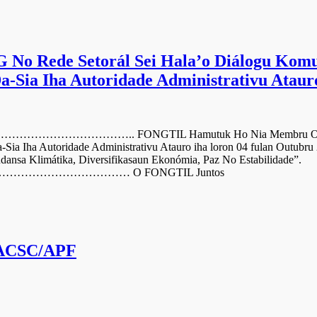
Rede Setorál Sei Hala’o Diálogu Komuni
-Sia Iha Autoridade Administrativu Ataur
ONGTIL Hamutuk Ho Nia Membru ONG No Rede Setor
a Iha Autoridade Administrativu Atauro iha loron 04 fulan Outubru
ansa Klimátika, Diversifikasaun Ekonómia, Paz No Estabilidade”.
…………………… O FONGTIL Juntos
u ACSC/APF