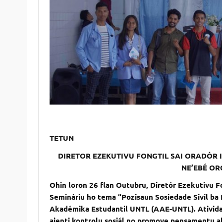
TETUN
DIRETOR EZEKUTIVU FONGTIL SAI ORADÓR 
NE’EBÉ OR
Ohin loron 26 flan Outubru, Diretór Ezekutivu 
Semináriu ho tema “Pozisaun Sosiedade Sivíl ba 
Akadémika Estudantil UNTL (AAE-UNTL). Atividad
ajenti kontrolu sosiál no promove pensamentu ak