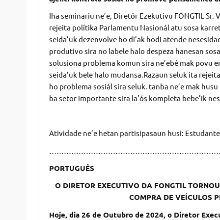
Iha seminariu ne’e, Diretór Ezekutivu FONGTIL Sr. 
rejeita polítika Parlamentu Nasionál atu sosa karr
seida’uk dezenvolve ho di’ak hodi atende nesesidad
produtivo sira no labele halo despeza hanesan sosa 
solusiona problema komun sira ne’ebé mak povu enf
seida’uk bele halo mudansa.Razaun seluk ita rejeit
ho problema sosiál sira seluk. tanba ne’e mak hus
ba setor importante sira la’ós kompleta bebe’ik nes
Atividade ne’e hetan partisipasaun husi: Estudant
……………………………………………………………
PORTUGUÊS
O DIRETOR EXECUTIVO DA FONGTIL TORNOU
COMPRA DE VEÍCULOS P
Hoje, dia 26 de Outubro de 2024, o Diretor Exe