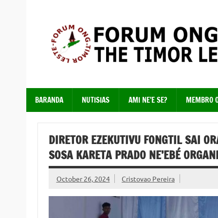
Skip
to
content
Just another WordPress site
BARANDA
NUTISIAS
AMI NE’E SE?
MEMBRO 
DIRETOR EZEKUTIVU FONGTIL SAI O
SOSA KARETA PRADO NE’EBÉ ORGANI
October 26, 2024
Cristovao Pereira