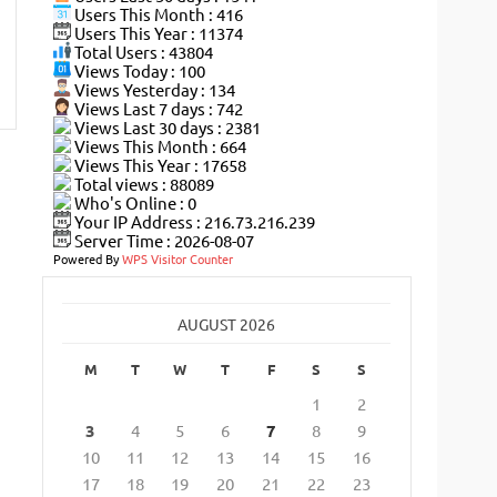
Users This Month : 416
Users This Year : 11374
Total Users : 43804
Views Today : 100
Views Yesterday : 134
Views Last 7 days : 742
Views Last 30 days : 2381
Views This Month : 664
Views This Year : 17658
Total views : 88089
Who's Online : 0
Your IP Address : 216.73.216.239
Server Time : 2026-08-07
Powered By
WPS Visitor Counter
AUGUST 2026
M
T
W
T
F
S
S
1
2
3
4
5
6
7
8
9
10
11
12
13
14
15
16
17
18
19
20
21
22
23