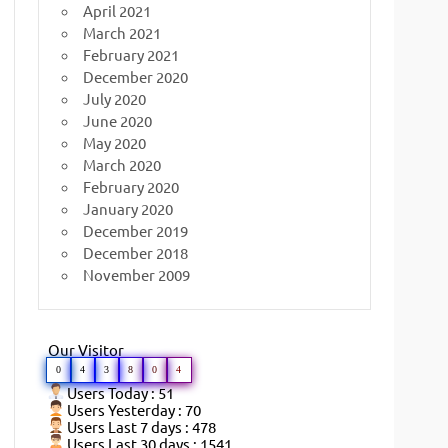
April 2021
March 2021
February 2021
December 2020
July 2020
June 2020
May 2020
March 2020
February 2020
January 2020
December 2019
December 2018
November 2009
Our Visitor
0
4
3
8
0
4
Users Today : 51
Users Yesterday : 70
Users Last 7 days : 478
Users Last 30 days : 1541