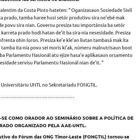
Valentim da Costa Pinto hateten: “ Oganizasaun Sosiedade Sivíl
eta prado, tamba haree husi setór produtivu sira ne’ebé mak
e povu sira nian. Governu presiza tau importánsia ba setór
karreta prado hodi hatan de’it ba sira-nia nesesidade. Presiza
renta ohin loron. Presiza ke’e kle’an liutan tambasá mak ita
a tamba ita-nia povu sei moris ki’ak, númeru malnutrisaun boot
u ba Parlamentu Nasionál atu ejize hasa’e aplikasaun orsamentu
esidade servisu Parlamentu Nasionál nian de’it. ”
e Universitáriu UNTL no Sekretariadu FONGTIL.
…………………………………………
-SE COMO ORADOR AO SEMINÁRIO SOBRE A POLÍTICA DE
RADO ORGANIZADO PELA AAE-UNTL.
cutivo do Fórum das ONG Timor-Leste (FONGTIL) tornou-se