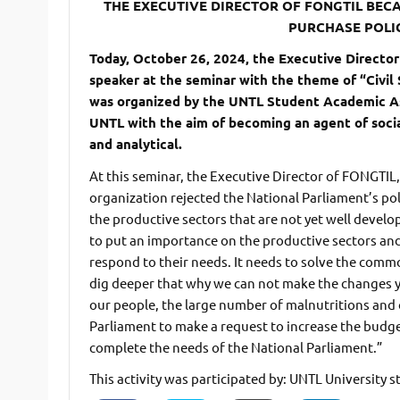
THE EXECUTIVE DIRECTOR OF FONGTIL BEC
PURCHASE POLI
Today, October 26, 2024, the Executive Direct
speaker at the seminar with the theme of “Civil 
was organized by the UNTL Student Academic Asso
UNTL with the aim of becoming an agent of socia
and analytical.
At this seminar, the Executive Director of FONGTIL, 
organization rejected the National Parliament’s po
the productive sectors that are not yet well deve
to put an importance on the productive sectors and
respond to their needs. It needs to solve the comm
dig deeper that why we can not make the changes ye
our people, the large number of malnutritions and 
Parliament to make a request to increase the budget
complete the needs of the National Parliament.”
This activity was participated by: UNTL University 