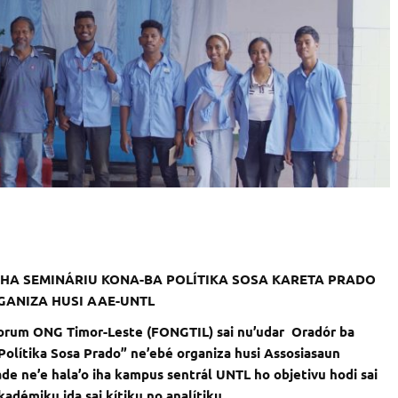
IHA SEMINÁRIU KONA-BA POLÍTIKA SOSA KARETA PRADO
GANIZA HUSI AAE-UNTL
Forum ONG Timor-Leste (FONGTIL) sai nu’udar Oradór ba
Polítika Sosa Prado” ne’ebé organiza husi Assosiasaun
e ne’e hala’o iha kampus sentrál UNTL ho objetivu hodi sai
adémiku ida sai kítiku no analítiku.