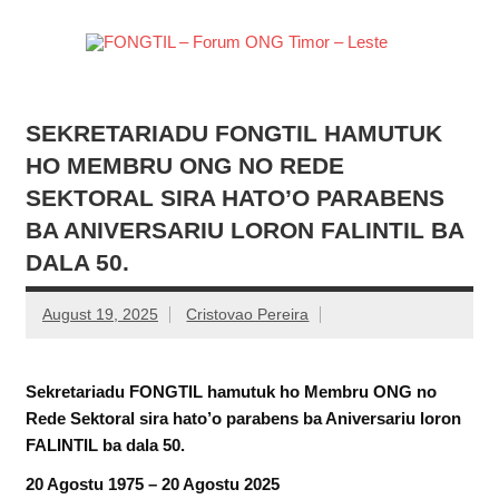
Skip
to
content
FONG
Just another WordPress site
– Fo
ON
SEKRETARIADU FONGTIL HAMUTUK
Timo
HO MEMBRU ONG NO REDE
Les
SEKTORAL SIRA HATO’O PARABENS
BA ANIVERSARIU LORON FALINTIL BA
DALA 50.
August 19, 2025
Cristovao Pereira
Sekretariadu FONGTIL hamutuk ho Membru ONG no
Rede Sektoral sira hato’o parabens ba Aniversariu loron
FALINTIL ba dala 50.
20 Agostu 1975 – 20 Agostu 2025