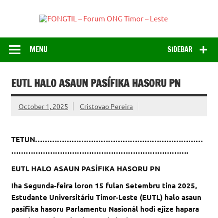
Skip
to
FONGT
content
Just another WordPress site
– For
ONG
MENU
SIDEBAR
Timor
Lest
EUTL HALO ASAUN PASÍFIKA HASORU PN
October 1, 2025
Cristovao Pereira
TETUN……………………………………………………………
……………………………………………………………….
EUTL HALO ASAUN PASÍFIKA HASORU PN
Iha Segunda-feira loron 15 fulan Setembru tina 2025,
Estudante Universitáriu Timor-Leste (EUTL) halo asaun
pasífika hasoru Parlamentu Nasionál hodi ejize hapara