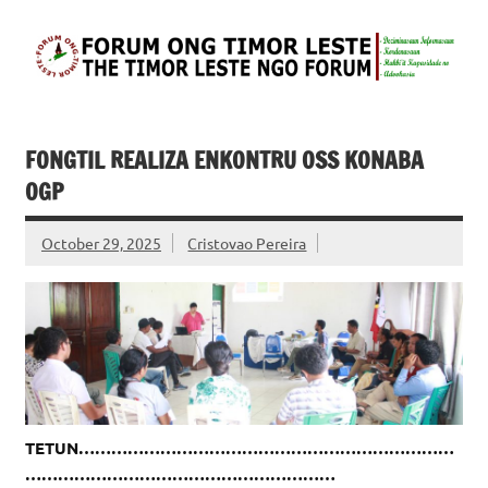
Skip
to
content
FONGTIL – Forum
Just another WordPress site
ONG Timor –
Leste
FONGTIL REALIZA ENKONTRU OSS KONABA
OGP
October 29, 2025
Cristovao Pereira
TETUN……………………………………………………………
…………………………………………………