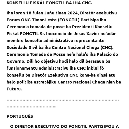
KONSELLU FISKÁL FONGTIL BA IHA CNC.
Iha loron 18 fulan Juñu tinan 2024, Diretór exekutivu
Forum ONG Timor-Leste (FONGTIL) Partisipa iha
Ceremonia tomada de posse ba Prezidenti Konsellu
Fiskál FONGTIL Sr. Inocencio de Jesus Xavier nu’udár
membru konsellu administrativu reprezentante
Sosiedade Sivíl ba iha Centro Nacional Chega (CNC).
Ceremonia Tomada de Posse ne’e hala’o iha Palacio do
Governo, Díli ho objetivu hodi halo diliberasaun ba
funsionamentu administrativu iha CNC inklui fó
konsellu ba Diretór Ezekutivu CNC kona-ba oinsá atu
halo polítika estratéjiku Centro Nacional Chega nian ba
Futuru.
……………………………………………………………………
……………………………..
PORTUGUÊS
O DIRETOR EXECUTIVO DO FONGTIL PARTISIPOU A