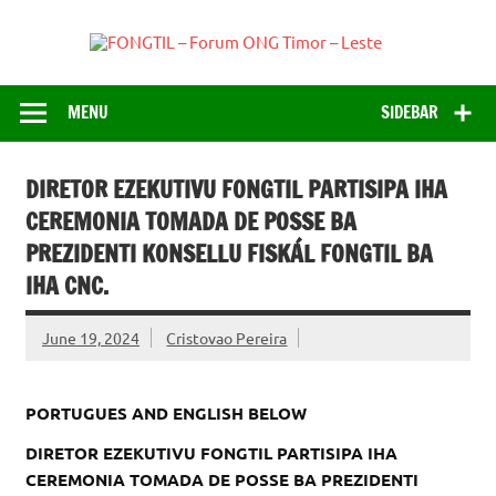
Skip
to
FONGT
content
Just another WordPress site
– For
ONG
MENU
SIDEBAR
Timor
Lest
DIRETOR EZEKUTIVU FONGTIL PARTISIPA IHA
CEREMONIA TOMADA DE POSSE BA
PREZIDENTI KONSELLU FISKÁL FONGTIL BA
IHA CNC.
June 19, 2024
Cristovao Pereira
PORTUGUES AND ENGLISH BELOW
DIRETOR EZEKUTIVU FONGTIL PARTISIPA IHA
CEREMONIA TOMADA DE POSSE BA PREZIDENTI