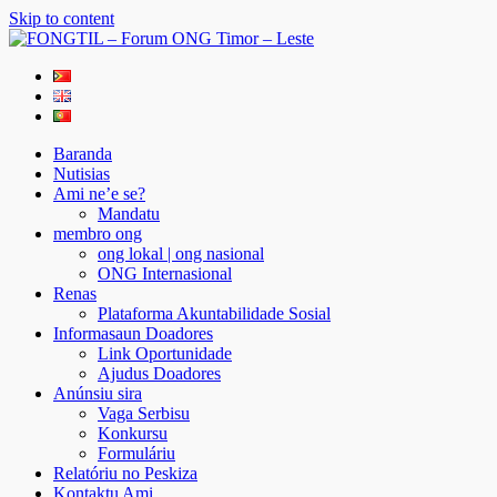
Skip to content
FONGTIL – Forum ONG Timor – Leste
Just another WordPress site
Baranda
Nutisias
Ami ne’e se?
Mandatu
membro ong
ong lokal | ong nasional
ONG Internasional
Renas
Plataforma Akuntabilidade Sosial
Informasaun Doadores
Link Oportunidade
Ajudus Doadores
Anúnsiu sira
Vaga Serbisu
Konkursu
Formuláriu
Relatóriu no Peskiza
Kontaktu Ami