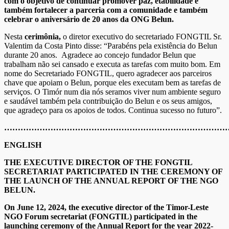
com o objetivo de continuar promover paz, etabilidade e
também fortalecer a parceria com a comunidade e também
celebrar o aniversário de 20 anos da ONG Belun.
Nesta
cerimônia,
o diretor executivo do secretariado FONGTIL Sr.
Valentim da Costa Pinto disse: “Parabéns pela existência do Belun
durante 20 anos. Agradece ao concejo fundador Belun que
trabalham não sei cansado e executa as tarefas com muito bom. Em
nome do Secretariado FONGTIL, quero agradecer aos parceiros
chave que apoiam o Belun, porque eles executam bem as tarefas de
serviços. O Timór num dia nós seramos viver num ambiente seguro
e saudável também pela contribuição do Belun e os seus amigos,
que agradeço para os apoios de todos. Continua sucesso no futuro”.
…………………………………………………………………………
ENGLISH
THE EXECUTIVE DIRECTOR OF THE FONGTIL
SECRETARIAT PARTICIPATED IN THE CEREMONY OF
THE LAUNCH OF THE ANNUAL REPORT OF THE NGO
BELUN.
On June 12, 2024, the executive director of the Timor-Leste
NGO Forum secretariat (FONGTIL) participated in the
launching ceremony of the Annual Report for the year 2022-