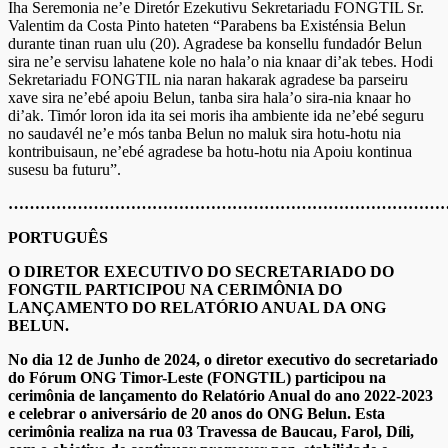
Iha Seremonia ne’e Diretór Ezekutivu Sekretariadu FONGTIL Sr.
Valentim da Costa Pinto hateten “Parabens ba Existénsia Belun
durante tinan ruan ulu (20). Agradese ba konsellu fundadór Belun
sira ne’e servisu lahatene kole no hala’o nia knaar di’ak tebes. Hodi
Sekretariadu FONGTIL nia naran hakarak agradese ba parseiru
xave sira ne’ebé apoiu Belun, tanba sira hala’o sira-nia knaar ho
di’ak. Timór loron ida ita sei moris iha ambiente ida ne’ebé seguru
no saudavél ne’e mós tanba Belun no maluk sira hotu-hotu nia
kontribuisaun, ne’ebé agradese ba hotu-hotu nia Apoiu kontinua
susesu ba futuru”.
………………………………………………………………………
PORTUGUÊS
O DIRETOR EXECUTIVO DO SECRETARIADO DO
FONGTIL PARTICIPOU NA
CERIMÔNIA
DO
LANÇAMENTO DO RELATÓRIO ANUAL DA ONG
BELUN.
No dia 12 de Junho de 2024, o diretor executivo do secretariado
do Fórum ONG Timor-Leste (FONGTIL) participou na
cerimônia de lançamento do Relatório Anual do ano 2022-2023
e celebrar o aniversário de 20 anos do ONG Belun.
Esta
cerimônia
realiza na rua 03 Travessa de Baucau, Farol, Díli,