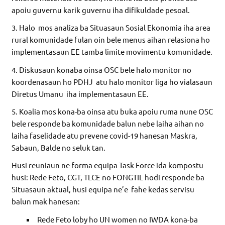
apoiu guvernu karik guvernu iha difikuldade pesoal.
3. Halo mos analiza ba Situasaun Sosial Ekonomia iha area
rural komunidade fulan oin bele menus aihan relasiona ho
implementasaun EE tamba limite movimentu komunidade.
4. Diskusaun konaba oinsa OSC bele halo monitor no
koordenasaun ho PDHJ atu halo monitor liga ho vialasaun
Diretus Umanu iha implementasaun EE.
5. Koalia mos kona-ba oinsa atu buka apoiu ruma nune OSC
bele responde ba komunidade balun nebe laiha aihan no
laiha faselidade atu prevene covid-19 hanesan Maskra,
Sabaun, Balde no seluk tan.
Husi reuniaun ne forma equipa Task Force ida kompostu
husi: Rede Feto, CGT, TLCE no FONGTIL hodi responde ba
Situasaun aktual, husi equipa ne’e fahe kedas servisu
balun mak hanesan:
Rede Feto loby ho UN women no IWDA kona-ba