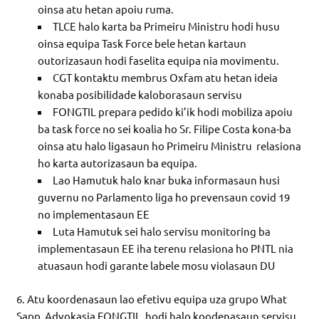
oinsa atu hetan apoiu ruma.
TLCE halo karta ba Primeiru Ministru hodi husu
oinsa equipa Task Force bele hetan kartaun
outorizasaun hodi faselita equipa nia movimentu.
CGT kontaktu membrus Oxfam atu hetan ideia
konaba posibilidade kaloborasaun servisu
FONGTIL prepara pedido ki’ik hodi mobiliza apoiu
ba task force no sei koalia ho Sr. Filipe Costa kona-ba
oinsa atu halo ligasaun ho Primeiru Ministru relasiona
ho karta autorizasaun ba equipa.
Lao Hamutuk halo knar buka informasaun husi
guvernu no Parlamento liga ho prevensaun covid 19
no implementasaun EE
Luta Hamutuk sei halo servisu monitoring ba
implementasaun EE iha terenu relasiona ho PNTL nia
atuasaun hodi garante labele mosu violasaun DU
6. Atu koordenasaun lao efetivu equipa uza grupo What
Sapp Advokasia FONGTIL hodi halo koodenasaun servisu