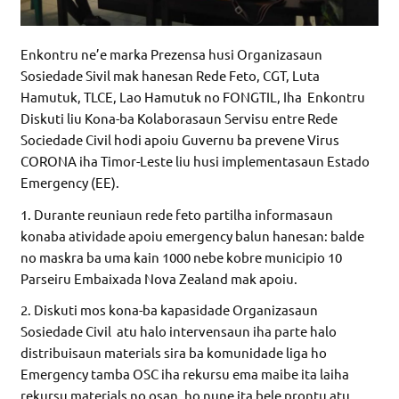
Enkontru ne’e marka Prezensa husi Organizasaun
Sosiedade Sivil mak hanesan Rede Feto, CGT, Luta
Hamutuk, TLCE, Lao Hamutuk no FONGTIL, Iha Enkontru
Diskuti liu Kona-ba Kolaborasaun Servisu entre Rede
Sociedade Civil hodi apoiu Guvernu ba prevene Virus
CORONA iha Timor-Leste liu husi implementasaun Estado
Emergency (EE).
1. Durante reuniaun rede feto partilha informasaun
konaba atividade apoiu emergency balun hanesan: balde
no maskra ba uma kain 1000 nebe kobre municipio 10
Parseiru Embaixada Nova Zealand mak apoiu.
2. Diskuti mos kona-ba kapasidade Organizasaun
Sosiedade Civil atu halo intervensaun iha parte halo
distribuisaun materials sira ba komunidade liga ho
Emergency tamba OSC iha rekursu ema maibe ita laiha
rekursu materials no osan, ho nune ita bele prontu atu