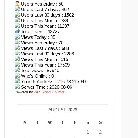
Users Yesterday : 50
Users Last 7 days : 462
Users Last 30 days : 1502
Users This Month : 339
Users This Year : 11297
Total Users : 43727
Views Today : 85
Views Yesterday : 78
Views Last 7 days : 683
Views Last 30 days : 2286
Views This Month : 515
Views This Year : 17509
Total views : 87940
Who's Online : 0
Your IP Address : 216.73.217.60
Server Time : 2026-08-06
Powered By
WPS Visitor Counter
AUGUST 2026
M
T
W
T
F
S
S
1
2