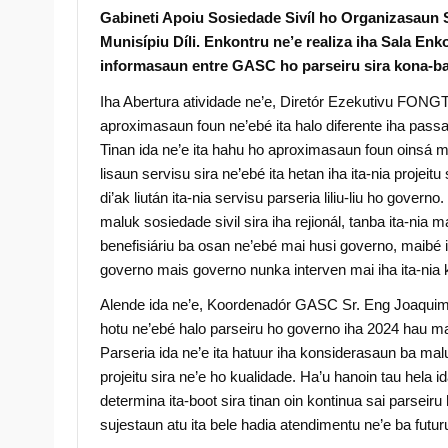
Gabineti Apoiu Sosiedade Sivíl ho Organizasaun S
Munisípiu Díli. Enkontru ne’e realiza iha Sala Enk
informasaun entre GASC ho parseiru sira kona-b
Iha Abertura atividade ne’e, Diretór Ezekutivu FONGT
aproximasaun foun ne’ebé ita halo diferente iha pass
Tinan ida ne’e ita hahu ho aproximasaun foun oinsá ma
lisaun servisu sira ne’ebé ita hetan iha ita-nia projei
di’ak liután ita-nia servisu parseria liliu-liu ho govern
maluk sosiedade sivil sira iha rejionál, tanba ita-nia 
benefisiáriu ba osan ne’ebé mai husi governo, maibé 
governo mais governo nunka interven mai iha ita-nia k
Alende ida ne’e, Koordenadór GASC Sr. Eng Joaquim d
hotu ne’ebé halo parseiru ho governo iha 2024 hau ma
Parseria ida ne’e ita hatuur iha konsiderasaun ba ma
projeitu sira ne’e ho kualidade. Ha’u hanoin tau hela
determina ita-boot sira tinan oin kontinua sai parseir
sujestaun atu ita bele hadia atendimentu ne’e ba futur