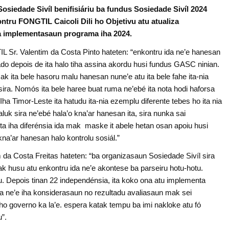
osiedade Sivíl benifisiáriu ba fundus Sosiedade Sivíl 2024
ontru FONGTIL Caicoli Dili ho Objetivu atu atualiza
a implementasaun programa iha 2024.
IL Sr. Valentim da Costa Pinto hateten: “enkontru ida ne’e hanesan
ado depois de ita halo tiha assina akordu husi fundus GASC ninian.
k ita bele hasoru malu hanesan nune’e atu ita bele fahe ita-nia
tu sira. Nomós ita bele haree buat ruma ne’ebé ita nota hodi haforsa
o. Iha Timor-Leste ita hatudu ita-nia ezemplu diferente tebes ho ita nia
maluk sira ne’ebé hala’o kna’ar hanesan ita, sira nunka sai
ita iha diferénsia ida mak maske it abele hetan osan apoiu husi
na’ar hanesan halo kontrolu sosiál.”
a Costa Freitas hateten: “ba organizasaun Sosiedade Sivíl sira
k husu atu enkontru ida ne’e akontese ba parseiru hotu-hotu.
lu. Depois tinan 22 independénsia, ita koko ona atu implementa
 ida ne’e iha konsiderasaun no rezultadu avaliasaun mak sei
u ho governo ka la’e. espera katak tempu ba imi nakloke atu fó
u”.