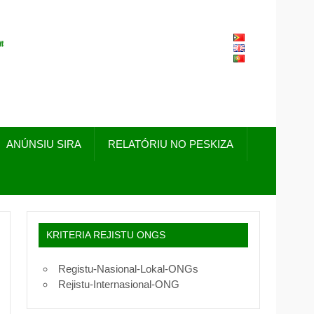
FONGTIL – Forum
ONG Timor – Leste
ANÚNSIU SIRA
RELATÓRIU NO PESKIZA
KRITERIA REJISTU ONGS
Registu-Nasional-Lokal-ONGs
Rejistu-Internasional-ONG