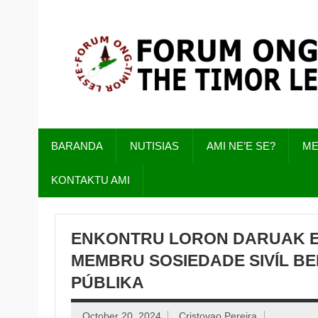
Skip
to
content
Just another WordPress site
BARANDA
NUTISIAS
AMI NE’E SE?
M
KONTAKTU AMI
ENKONTRU LORON DARUAK E
MEMBRU SOSIEDADE SIVÍL BE
PÚBLIKA
October 20, 2024
Cristovao Pereira