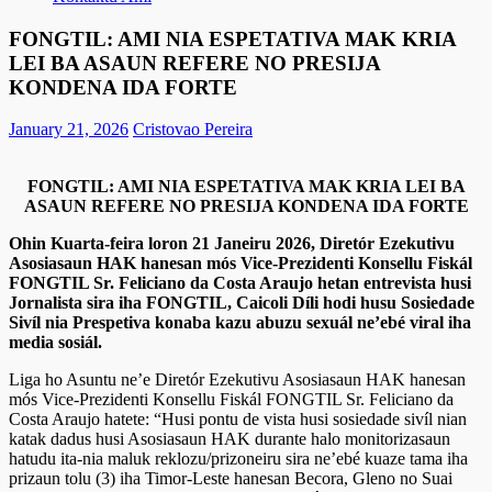
FONGTIL: AMI NIA ESPETATIVA MAK KRIA
LEI BA ASAUN REFERE NO PRESIJA
KONDENA IDA FORTE
January 21, 2026
Cristovao Pereira
FONGTIL:
AMI NIA ESPETATIVA MAK
KRIA LEI BA
ASAUN REFERE NO PRESIJA KONDENA IDA FORTE
Ohin Kuarta-feira loron 21 Janeiru 2026, Diretór Ezekutivu
Asosiasaun HAK hanesan mós Vice-Prezidenti Konsellu Fiskál
FONGTIL Sr. Feliciano da Costa Araujo hetan entrevista husi
Jornalista sira iha FONGTIL, Caicoli Díli hodi husu Sosiedade
Sivíl nia Prespetiva konaba kazu abuzu sexuál ne’ebé viral iha
media sosiál.
Liga ho Asuntu ne’e Diretór Ezekutivu Asosiasaun HAK hanesan
mós Vice-Prezidenti Konsellu Fiskál FONGTIL Sr. Feliciano da
Costa Araujo hatete: “Husi pontu de vista husi sosiedade sivíl nian
katak dadus husi Asosiasaun HAK durante halo monitorizasaun
hatudu ita-nia maluk reklozu/prizoneiru sira ne’ebé kuaze tama iha
prizaun tolu (3) iha Timor-Leste hanesan Becora, Gleno no Suai