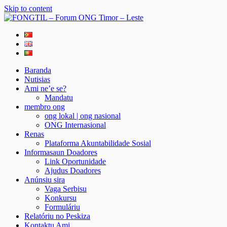
Skip to content
FONGTIL – Forum ONG Timor – Leste
Just another WordPress site
Baranda
Nutisias
Ami ne’e se?
Mandatu
membro ong
ong lokal | ong nasional
ONG Internasional
Renas
Plataforma Akuntabilidade Sosial
Informasaun Doadores
Link Oportunidade
Ajudus Doadores
Anúnsiu sira
Vaga Serbisu
Konkursu
Formuláriu
Relatóriu no Peskiza
Kontaktu Ami