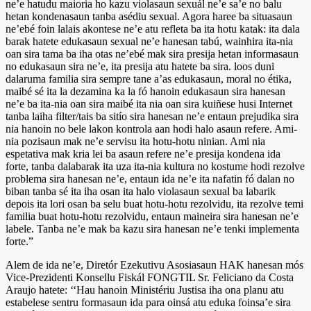
ne’e hatudu maioria ho kazu violasaun sexuál ne’e sa’e no balu
hetan kondenasaun tanba asédiu sexual. Agora haree ba situasaun
ne’ebé foin lalais akontese ne’e atu refleta ba ita hotu katak: ita dala
barak hatete edukasaun sexual ne’e hanesan tabú, wainhira ita-nia
oan sira tama ba iha otas ne’ebé mak sira presija hetan informasaun
no edukasaun sira ne’e, ita presija atu hatete ba sira. loos duni
dalaruma familia sira sempre tane a’as edukasaun, moral no étika,
maibé sé ita la dezamina ka la fó hanoin edukasaun sira hanesan
ne’e ba ita-nia oan sira maibé ita nia oan sira kuiñese husi Internet
tanba laiha filter/tais ba sitío sira hanesan ne’e entaun prejudika sira
nia hanoin no bele lakon kontrola aan hodi halo asaun refere. Ami-
nia pozisaun mak ne’e servisu ita hotu-hotu ninian. Ami nia
espetativa mak kria lei ba asaun refere ne’e presija kondena ida
forte, tanba dalabarak ita uza ita-nia kultura no kostume hodi rezolve
problema sira hanesan ne’e, entaun ida ne’e ita nafatin fó dalan no
biban tanba sé ita iha osan ita halo violasaun sexual ba labarik
depois ita lori osan ba selu buat hotu-hotu rezolvidu, ita rezolve temi
familia buat hotu-hotu rezolvidu, entaun maineira sira hanesan ne’e
labele. Tanba ne’e mak ba kazu sira hanesan ne’e tenki implementa
forte.”
Alem de ida ne’e, Diretór Ezekutivu Asosiasaun HAK hanesan mós
Vice-Prezidenti Konsellu Fiskál FONGTIL Sr. Feliciano da Costa
Araujo hatete: ‘‘Hau hanoin Ministériu Justisa iha ona planu atu
estabelese sentru formasaun ida para oinsá atu eduka foinsa’e sira