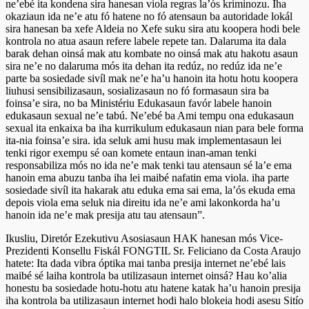
ne’ebé ita kondena sira hanesan viola regras la’ós kriminozu. Iha
okaziaun ida ne’e atu fó hatene no fó atensaun ba autoridade lokál
sira hanesan ba xefe Aldeia no Xefe suku sira atu koopera hodi bele
kontrola no atua asaun refere labele repete tan. Dalaruma ita dala
barak dehan oinsá mak atu kombate no oinsá mak atu hakotu asaun
sira ne’e no dalaruma mós ita dehan ita redúz, no redúz ida ne’e
parte ba sosiedade sivíl mak ne’e ha’u hanoin ita hotu hotu koopera
liuhusi sensibilizasaun, sosializasaun no fó formasaun sira ba
foinsa’e sira, no ba Ministériu Edukasaun favór labele hanoin
edukasaun sexual ne’e tabú. Ne’ebé ba Ami tempu ona edukasaun
sexual ita enkaixa ba iha kurrikulum edukasaun nian para bele forma
ita-nia foinsa’e sira. ida seluk ami husu mak implementasaun lei
tenki rigor exempu sé oan komete entaun inan-aman tenki
responsabiliza mós no ida ne’e mak tenki tau atensaun sé la’e ema
hanoin ema abuzu tanba iha lei maibé nafatin ema viola. iha parte
sosiedade sivíl ita hakarak atu eduka ema sai ema, la’ós ekuda ema
depois viola ema seluk nia direitu ida ne’e ami lakonkorda ha’u
hanoin ida ne’e mak presija atu tau atensaun”.
Ikusliu, Diretór Ezekutivu Asosiasaun HAK hanesan mós Vice-
Prezidenti Konsellu Fiskál FONGTIL Sr. Feliciano da Costa Araujo
hatete: Ita dada vibra óptika mai tanba presija internet ne’ebé lais
maibé sé laiha kontrola ba utilizasaun internet oinsá? Hau ko’alia
honestu ba sosiedade hotu-hotu atu hatene katak ha’u hanoin presija
iha kontrola ba utilizasaun internet hodi halo blokeia hodi asesu Sitío