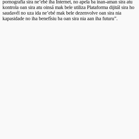
pornografia sira ne’ebé iha Internet, no apela ba inan-aman sira atu
kontrola oan sira atu oinsá mak bele utiliza Plataforma dijitál sira ho
saudavél no uza ida ne’ebé mak bele dezenvolve oan sira nia
kapasidade no iha benefísiu ba oan sira nia aan iha futuru”.