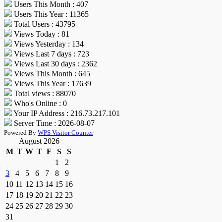
Users This Month : 407
Users This Year : 11365
Total Users : 43795
Views Today : 81
Views Yesterday : 134
Views Last 7 days : 723
Views Last 30 days : 2362
Views This Month : 645
Views This Year : 17639
Total views : 88070
Who's Online : 0
Your IP Address : 216.73.217.101
Server Time : 2026-08-07
Powered By
WPS Visitor Counter
August 2026
M
T
W
T
F
S
S
1
2
3
4
5
6
7
8
9
10
11
12
13
14
15
16
17
18
19
20
21
22
23
24
25
26
27
28
29
30
31