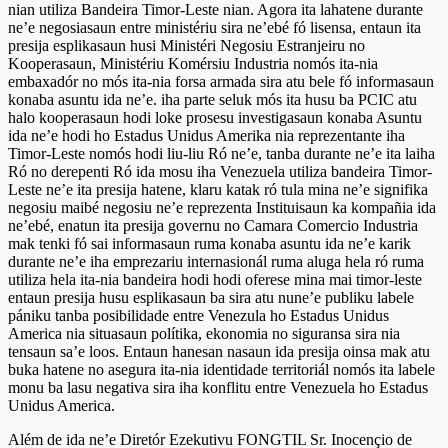
nian utiliza Bandeira Timor-Leste nian. Agora ita lahatene durante
ne’e negosiasaun entre ministériu sira ne’ebé fó lisensa, entaun ita
presija esplikasaun husi Ministéri Negosiu Estranjeiru no
Kooperasaun, Ministériu Komérsiu Industria nomós ita-nia
embaxadór no mós ita-nia forsa armada sira atu bele fó informasaun
konaba asuntu ida ne’e. iha parte seluk mós ita husu ba PCIC atu
halo kooperasaun hodi loke prosesu investigasaun konaba Asuntu
ida ne’e hodi ho Estadus Unidus Amerika nia reprezentante iha
Timor-Leste nomós hodi liu-liu Ró ne’e, tanba durante ne’e ita laiha
Ró no derepenti Ró ida mosu iha Venezuela utiliza bandeira Timor-
Leste ne’e ita presija hatene, klaru katak ró tula mina ne’e signifika
negosiu maibé negosiu ne’e reprezenta Instituisaun ka kompañia ida
ne’ebé, enatun ita presija governu no Camara Comercio Industria
mak tenki fó sai informasaun ruma konaba asuntu ida ne’e karik
durante ne’e iha emprezariu internasionál ruma aluga hela ró ruma
utiliza hela ita-nia bandeira hodi hodi oferese mina mai timor-leste
entaun presija husu esplikasaun ba sira atu nune’e publiku labele
pániku tanba posibilidade entre Venezula ho Estadus Unidus
America nia situasaun polítika, ekonomia no siguransa sira nia
tensaun sa’e loos. Entaun hanesan nasaun ida presija oinsa mak atu
buka hatene no asegura ita-nia identidade territoriál nomós ita labele
monu ba lasu negativa sira iha konflitu entre Venezuela ho Estadus
Unidus America.
Além de ida ne’e Diretór Ezekutivu FONGTIL Sr. Inocençio de