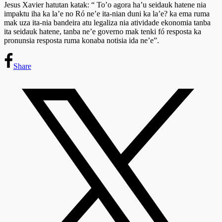
Jesus Xavier hatutan katak: “ To’o agora ha’u seidauk hatene nia
impaktu iha ka la’e no Ró ne’e ita-nian duni ka la’e? ka ema ruma
mak uza ita-nia bandeira atu legaliza nia atividade ekonomia tanba
ita seidauk hatene, tanba ne’e governo mak tenki fó resposta ka
pronunsia resposta ruma konaba notisia ida ne’e”.
Share