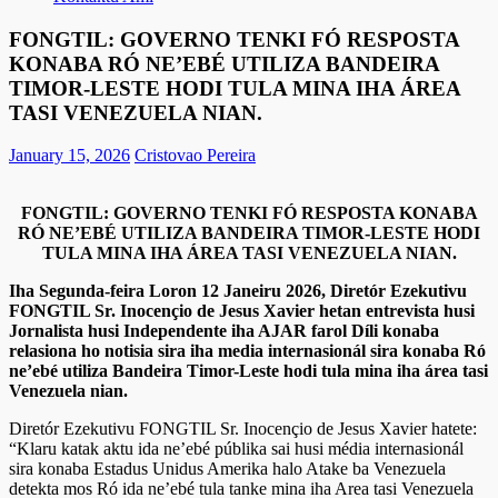
FONGTIL: GOVERNO TENKI FÓ RESPOSTA
KONABA RÓ NE’EBÉ UTILIZA BANDEIRA
TIMOR-LESTE HODI TULA MINA IHA ÁREA
TASI VENEZUELA NIAN.
January 15, 2026
Cristovao Pereira
FONGTIL: GOVERNO TENKI FÓ RESPOSTA KONABA
RÓ NE’EBÉ UTILIZA BANDEIRA TIMOR-LESTE HODI
TULA MINA IHA ÁREA TASI VENEZUELA NIAN.
Iha Segunda-feira Loron 12 Janeiru 2026, Diretór Ezekutivu
FONGTIL Sr. Inocençio de Jesus Xavier hetan entrevista husi
Jornalista husi Independente iha AJAR farol Díli konaba
relasiona ho notisia sira iha media internasionál sira konaba Ró
ne’ebé utiliza Bandeira Timor-Leste hodi tula mina iha área tasi
Venezuela nian.
Diretór Ezekutivu FONGTIL Sr. Inocençio de Jesus Xavier hatete:
“Klaru katak aktu ida ne’ebé públika sai husi média internasionál
sira konaba Estadus Unidus Amerika halo Atake ba Venezuela
detekta mos Ró ida ne’ebé tula tanke mina iha Area tasi Venezuela