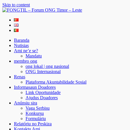
Skip to content
FONGTIL – Forum ONG Timor – Leste
Just another WordPress site
Baranda
Nutisias
Ami ne’e se?
Mandatu
membro ong
ong lokal | ong nasional
ONG Internasional
Renas
Plataforma Akuntabilidade Sosial
Informasaun Doadores
Link Oportunidade
Ajudus Doadores
Anúnsiu sira
Vaga Serbisu
Konkursu
Formuláriu
Relatóriu no Peskiza
Kontaktu Ami