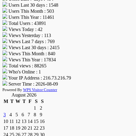
Users Last 30 days : 1548
Users This Month : 503
Users This Year : 11461
Total Users : 43891
Views Today : 42
Views Yesterday : 113
Views Last 7 days : 769
Views Last 30 days : 2415
Views This Month : 840
Views This Year : 17834
Total views : 88265
Who's Online : 1
Your IP Address : 216.73.216.79
Server Time : 2026-08-09
Powered By
WPS Visitor Counter
August 2026
M
T
W
T
F
S
S
1
2
3
4
5
6
7
8
9
10
11
12
13
14
15
16
17
18
19
20
21
22
23
24
25
26
27
28
29
30