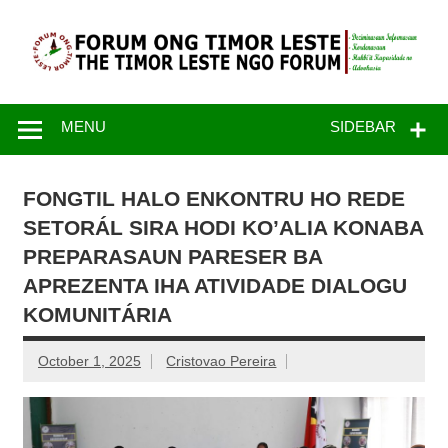
Skip
to
content
FONGTIL –
Just another WordPress site
Forum ONG
MENU
SIDEBAR
Timor – Leste
FONGTIL HALO ENKONTRU HO REDE
SETORÁL SIRA HODI KO’ALIA KONABA
PREPARASAUN PARESER BA
APREZENTA IHA ATIVIDADE DIALOGU
KOMUNITÁRIA
October 1, 2025
Cristovao Pereira