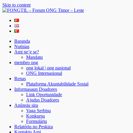
Skip to content
FONGTIL – Forum ONG Timor – Leste
Just another WordPress site
Baranda
Nutisias
Ami ne’e se?
Mandatu
membro ong
ong lokal | ong nasional
ONG Internasional
Renas
Plataforma Akuntabilidade Sosial
Informasaun Doadores
Link Oportunidade
Ajudus Doadores
Anúnsiu sira
Vaga Serbisu
Konkursu
Formuláriu
Relatóriu no Peskiza
Kontaktu Ami