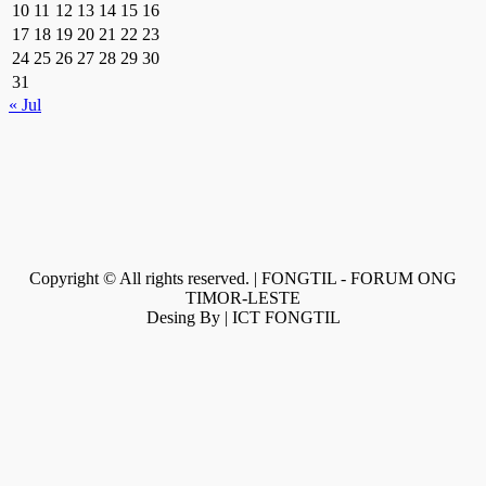
10
11
12
13
14
15
16
17
18
19
20
21
22
23
24
25
26
27
28
29
30
31
« Jul
Copyright © All rights reserved. | FONGTIL - FORUM ONG
TIMOR-LESTE
Desing By | ICT FONGTIL