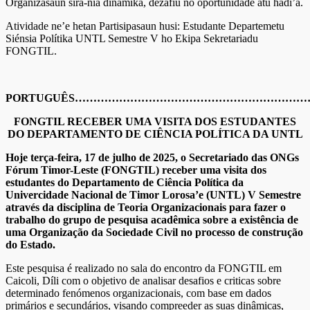
Organizasaun sira-nia dinámika, dezafiu no oportunidade atu hadi’a.
Atividade ne’e hetan Partisipasaun husi: Estudante Departemetu
Siénsia Polítika UNTL Semestre V ho Ekipa Sekretariadu
FONGTIL.
PORTUGUÊS……………………………………………………
FONGTIL RECEBER UMA VISITA DOS ESTUDANTES
DO DEPARTAMENTO DE CIÊNCIA POLÍTICA DA UNTL
Hoje terça-feira, 17 de julho de 2025, o Secretariado das ONGs
Fórum Timor-Leste (FONGTIL) receber uma visita dos
estudantes do Departamento de Ciência Política da
Univercidade Nacional de Timor Lorosa’e (UNTL) V Semestre
através da disciplina de Teoria Organizacionais para fazer o
trabalho do grupo de pesquisa acadêmica sobre a existência de
uma Organização da Sociedade Civil no processo de construção
do Estado.
Este pesquisa é realizado no sala do encontro da FONGTIL em
Caicoli, Díli com o objetivo de analisar desafios e criticas sobre
determinado fenómenos organizacionais, com base em dados
primários e secundários, visando compreeder as suas dinâmicas,