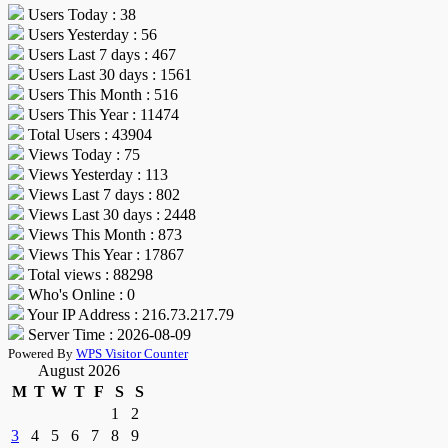
Users Today : 38
Users Yesterday : 56
Users Last 7 days : 467
Users Last 30 days : 1561
Users This Month : 516
Users This Year : 11474
Total Users : 43904
Views Today : 75
Views Yesterday : 113
Views Last 7 days : 802
Views Last 30 days : 2448
Views This Month : 873
Views This Year : 17867
Total views : 88298
Who's Online : 0
Your IP Address : 216.73.217.79
Server Time : 2026-08-09
Powered By
WPS Visitor Counter
August 2026
M
T
W
T
F
S
S
1
2
3
4
5
6
7
8
9