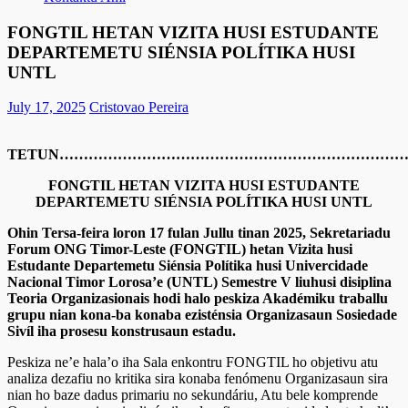
FONGTIL HETAN VIZITA HUSI ESTUDANTE
DEPARTEMETU SIÉNSIA POLÍTIKA HUSI
UNTL
July 17, 2025
Cristovao Pereira
TETUN……………………………………………………………
FONGTIL HETAN VIZITA HUSI ESTUDANTE
DEPARTEMETU SIÉNSIA POLÍTIKA HUSI UNTL
Ohin Tersa-feira loron 17 fulan Jullu tinan 2025, Sekretariadu
Forum ONG Timor-Leste (FONGTIL) hetan Vizita husi
Estudante Departemetu Siénsia Polítika husi Univercidade
Nacional Timor Lorosa’e (UNTL) Semestre V liuhusi disiplina
Teoria Organizasionais hodi halo peskiza Akadémiku traballu
grupu nian kona-ba konaba ezisténsia Organizasaun Sosiedade
Sivíl iha prosesu konstrusaun estadu.
Peskiza ne’e hala’o iha Sala enkontru FONGTIL ho objetivu atu
analiza dezafiu no kritika sira konaba fenómenu Organizasaun sira
nian ho baze dadus primariu no sekundáriu, Atu bele komprende