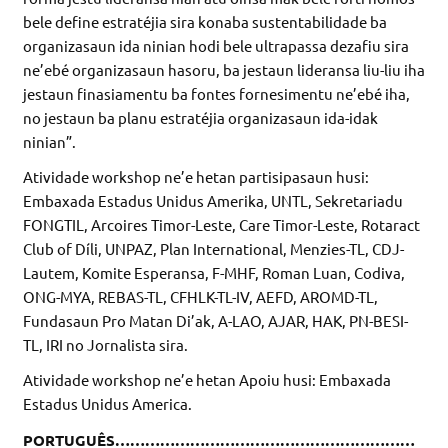
bele define estratéjia sira konaba sustentabilidade ba
organizasaun ida ninian hodi bele ultrapassa dezafiu sira
ne’ebé organizasaun hasoru, ba jestaun lideransa liu-liu iha
jestaun finasiamentu ba fontes fornesimentu ne’ebé iha,
no jestaun ba planu estratéjia organizasaun ida-idak
ninian”.
Atividade workshop ne’e hetan partisipasaun husi:
Embaxada Estadus Unidus Amerika, UNTL, Sekretariadu
FONGTIL, Arcoires Timor-Leste, Care Timor-Leste, Rotaract
Club of Díli, UNPAZ, Plan International, Menzies-TL, CDJ-
Lautem, Komite Esperansa, F-MHF, Roman Luan, Codiva,
ONG-MYA, REBAS-TL, CFHLK-TL-IV, AEFD, AROMD-TL,
Fundasaun Pro Matan Di’ak, A-LAO, AJAR, HAK, PN-BESI-
TL, IRI no Jornalista sira.
Atividade workshop ne’e hetan Apoiu husi: Embaxada
Estadus Unidus America.
PORTUGUÊS……………………………………………………