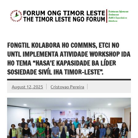
Skip
to
content
FONGTIL – Forum
Just another WordPress site
ONG Timor –
Leste
FONGTIL KOLABORA HO COMMNS, ETCI NO
UNTL IMPLEMENTA ATIVIDADE WORKSHOP IDA
HO TEMA “HASA’E KAPASIDADE BA LÍDER
SOSIEDADE SIVÍL IHA TIMOR-LESTE”.
August 12, 2025
Cristovao Pereira