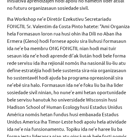
inisiativa aprendizajen hodi apoiu no hametin lider atuál
no futuru organizasaun sosiedade sivíl.
Iha Workshop ne’e Diretór Ezekutivu Secretariadu
FONGTIL Sr. Valentim da Costa Pinto hatete: “Ami Organiza
hela Formasaun loron rua husi ohin iha Díli no Aban iha
Ermera (Gleno) hodi fornese apoiu sira liuhusi formasaun
ida ne’e ba membru ONG FONGTIL nian hodi mai tuir
sesaun ida ne’e hodi aprende di’ak liután hodi bele forma
rede servisu ida iha rejionál nomós iha nasionál liu-liu atu
define estratéjia hodi bele sustenta sira-nia organizasaun
ho sustentavél hodi ajuda ba programa opreasionál sira
ne’ebé sira halo. Formasaun ida ne’e foku liu ba iha lider
sosiedade sivíl ninian, ho nune’e ami hetan oportunidade
bele servisu hanutuk ho universidade Wisconsin husi
Madison School of Human Ecology husi Estadus Unidus
América nomós hetan fundus husi embaxada Estadus
Unidus America iha Timor-Leste hodi apoiu hela atividade
ida ne’e nia funsionamentu. Topiku ida ne’e haree liu ba
forma jestu lideransa nian atu oinsá mak bele forti nomós