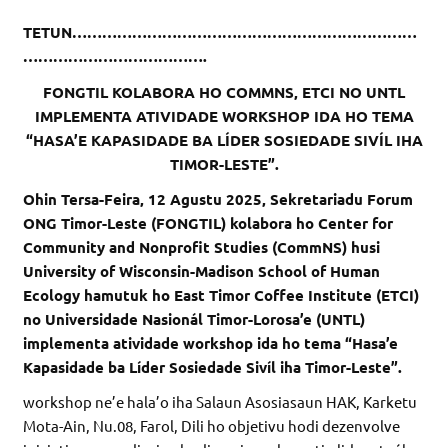
TETUN……………………………………………………………
……………………………….
FONGTIL KOLABORA HO COMMNS, ETCI NO UNTL
IMPLEMENTA ATIVIDADE WORKSHOP IDA HO TEMA
“HASA’E KAPASIDADE BA LÍDER SOSIEDADE SIVÍL IHA
TIMOR-LESTE”.
Ohin Tersa-Feira, 12 Agustu 2025, Sekretariadu Forum
ONG Timor-Leste (FONGTIL) kolabora ho Center for
Community and Nonprofit Studies (CommNS) husi
University of Wisconsin-Madison School of Human
Ecology hamutuk ho East Timor Coffee Institute (ETCI)
no Universidade Nasionál Timor-Lorosa’e (UNTL)
implementa atividade workshop ida ho tema “Hasa’e
Kapasidade ba Líder Sosiedade Sivíl iha Timor-Leste”.
workshop ne’e hala’o iha Salaun Asosiasaun HAK, Karketu
Mota-Ain, Nu.08, Farol, Dili ho objetivu hodi dezenvolve