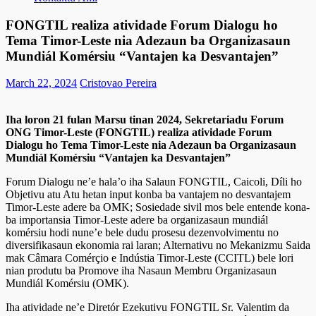
FONGTIL realiza atividade Forum Dialogu ho
Tema Timor-Leste nia Adezaun ba Organizasaun
Mundiál Komérsiu “Vantajen ka Desvantajen”
March 22, 2024
Cristovao Pereira
Iha loron 21 fulan Marsu tinan 2024, Sekretariadu Forum
ONG Timor-Leste (FONGTIL) realiza atividade Forum
Dialogu ho Tema Timor-Leste nia Adezaun ba Organizasaun
Mundiál Komérsiu “Vantajen ka Desvantajen”
Forum Dialogu ne’e hala’o iha Salaun FONGTIL, Caicoli, Díli ho
Objetivu atu Atu hetan input konba ba vantajem no desvantajem
Timor-Leste adere ba OMK; Sosiedade sivil mos bele entende kona-
ba importansia Timor-Leste adere ba organizasaun mundiál
komérsiu hodi nune’e bele dudu prosesu dezenvolvimentu no
diversifikasaun ekonomia rai laran; Alternativu no Mekanizmu Saida
mak Câmara Comérçio e Indústia Timor-Leste (CCITL) bele lori
nian produtu ba Promove iha Nasaun Membru Organizasaun
Mundiál Komérsiu (OMK).
Iha atividade ne’e Diretór Ezekutivu FONGTIL Sr. Valentim da