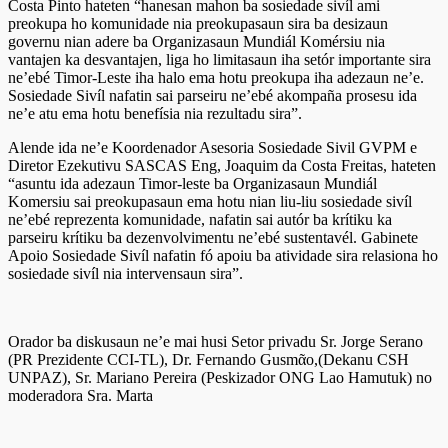
Costa Pinto hateten “hanesan mahon ba sosiedade sivíl ami
preokupa ho komunidade nia preokupasaun sira ba desizaun
governu nian adere ba Organizasaun Mundiál Komérsiu nia
vantajen ka desvantajen, liga ho limitasaun iha setór importante sira
ne’ebé Timor-Leste iha halo ema hotu preokupa iha adezaun ne’e.
Sosiedade Sivíl nafatin sai parseiru ne’ebé akompaña prosesu ida
ne’e atu ema hotu benefísia nia rezultadu sira”.
Alende ida ne’e Koordenador Asesoria Sosiedade Sivil GVPM e
Diretor Ezekutivu SASCAS Eng, Joaquim da Costa Freitas, hateten
“asuntu ida adezaun Timor-leste ba Organizasaun Mundiál
Komersiu sai preokupasaun ema hotu nian liu-liu sosiedade sivíl
ne’ebé reprezenta komunidade, nafatin sai autór ba krítiku ka
parseiru krítiku ba dezenvolvimentu ne’ebé sustentavél. Gabinete
Apoio Sosiedade Sivíl nafatin fó apoiu ba atividade sira relasiona ho
sosiedade sivíl nia intervensaun sira”.
Orador ba diskusaun ne’e mai husi Setor privadu Sr. Jorge Serano
(PR Prezidente CCI-TL), Dr. Fernando Gusmᾶo,(Dekanu CSH
UNPAZ), Sr. Mariano Pereira (Peskizador ONG Lao Hamutuk) no
moderadora Sra. Marta