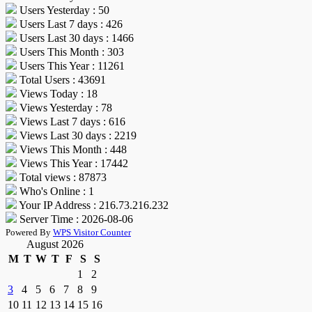
Users Yesterday : 50
Users Last 7 days : 426
Users Last 30 days : 1466
Users This Month : 303
Users This Year : 11261
Total Users : 43691
Views Today : 18
Views Yesterday : 78
Views Last 7 days : 616
Views Last 30 days : 2219
Views This Month : 448
Views This Year : 17442
Total views : 87873
Who's Online : 1
Your IP Address : 216.73.216.232
Server Time : 2026-08-06
Powered By
WPS Visitor Counter
August 2026
M
T
W
T
F
S
S
1
2
3
4
5
6
7
8
9
10
11
12
13
14
15
16