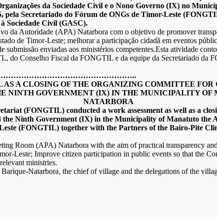
Organizações da Sociedade Civil e o Nono Governo (IX) no Municí
2025, pela Secretariado do Fórum de ONGs de Timor-Leste (FONGT
 à Sociedade Civil (GASC).
tivo da Autoridade (APA) Natarbora com o objetivo de promover transpar
tado de Timor-Leste; melhorar a participação cidadã em eventos públic
s de submissão enviadas aos ministérios competentes.Esta atividade con
NTL, do Conselho Fiscal da FONGTIL e da equipe da Secretariado da
………………………………………………..
 AS A CLOSING OF THE ORGANIZING COMMITTEE FOR
E NINTH GOVERNMENT (IX) IN THE MUNICIPALITY OF
NATARBORA
ariat (FONGTIL) conducted a work assessment as well as a closi
d the Ninth Government (IX) in the Municipality of Manatuto the 
-Leste (FONGTIL) together with the Partners of the Bairo-Pite 
eting Room (APA) Natarbora with the aim of practical transparency and 
or-Leste; Improve citizen participation in public events so that the Com
elevant ministries.
f Barique-Natarbora, the chief of village and the delegations of the v