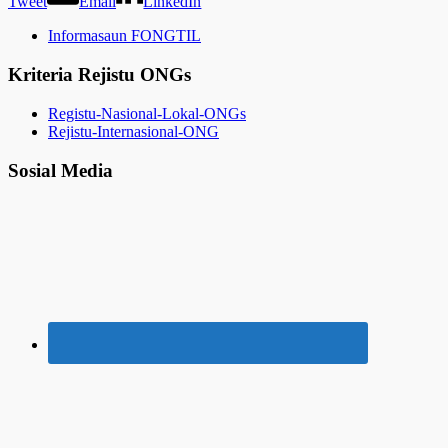
Tweet
Email
LinkedIn
Informasaun FONGTIL
Kriteria Rejistu ONGs
Registu-Nasional-Lokal-ONGs
Rejistu-Internasional-ONG
Sosial Media