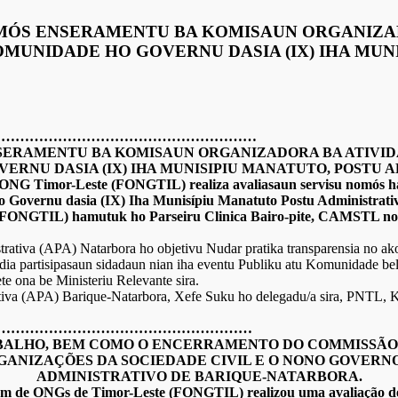
OMÓS ENSERAMENTU BA KOMISAUN ORGANIZA
OMUNIDADE HO GOVERNU DASIA (IX) IHA MUN
…………………………………………………
NSERAMENTU BA KOMISAUN ORGANIZADORA BA ATIV
VERNU DASIA (IX) IHA MUNISIPIU MANATUTO, POSTU
 ONG Timor-Leste (FONGTIL) realiza avaliasaun servisu nomós h
Governu dasia (IX) Iha Munisípiu Manatuto Postu Administrativu 
(FONGTIL) hamutuk ho Parseiru Clinica Bairo-pite, CAMSTL no 
trativa (APA) Natarbora ho objetivu Nudar pratika transparensia no ak
 partisipasaun sidadaun nian iha eventu Publiku atu Komunidade bele s
e ona be Ministeriu Relevante sira.
strativa (APA) Barique-Natarbora, Xefe Suku ho delegadu/a sira, PN
…………………………………………………
BALHO, BEM COMO O ENCERRAMENTO DO COMMISSÃO
ANIZAÇÕES DA SOCIEDADE CIVIL E O NONO GOVERNO 
ADMINISTRATIVO DE BARIQUE-NATARBORA.
órum de ONGs de Timor-Leste (FONGTIL) realizou uma avaliação 