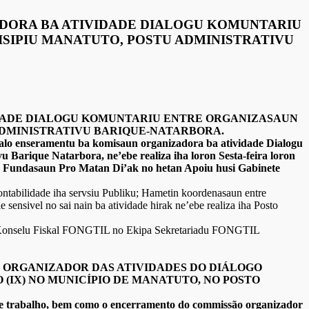
DORA BA ATIVIDADE DIALOGU KOMUNTARIU
ISIPIU MANATUTO, POSTU ADMINISTRATIVU
IDADE DIALOGU KOMUNTARIU ENTRE ORGANIZASAUN
 ADMINISTRATIVU BARIQUE-NATARBORA.
alo enseramentu ba komisaun organizadora ba atividade Dialogu
Barique Natarbora, ne’ebe realiza iha loron Sesta-feira loron
Fundasaun Pro Matan Di’ak no hetan Apoiu husi Gabinete
ontabilidade iha servsiu Publiku; Hametin koordenasaun entre
ensivel no sai nain ba atividade hirak ne’ebe realiza iha Posto
TL, Konselu Fiskal FONGTIL no Ekipa Sekretariadu FONGTIL
 ORGANIZADOR DAS ATIVIDADES DO DIÁLOGO
(IX) NO MUNICÍPIO DE MANATUTO, NO POSTO
de trabalho, bem como o encerramento do commissão organizador