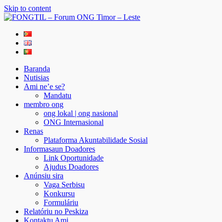
Skip to content
FONGTIL – Forum ONG Timor – Leste
Just another WordPress site
Baranda
Nutisias
Ami ne’e se?
Mandatu
membro ong
ong lokal | ong nasional
ONG Internasional
Renas
Plataforma Akuntabilidade Sosial
Informasaun Doadores
Link Oportunidade
Ajudus Doadores
Anúnsiu sira
Vaga Serbisu
Konkursu
Formuláriu
Relatóriu no Peskiza
Kontaktu Ami