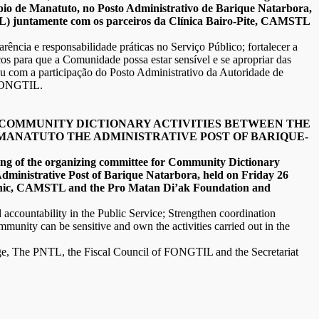
pio de Manatuto, no Posto Administrativo de Barique Natarbora,
IL) juntamente com os parceiros da Clínica Bairo-Pite, CAMSTL
ência e responsabilidade práticas no Serviço Público; fortalecer a
os para que a Comunidade possa estar sensível e se apropriar das
tou com a participação do Posto Administrativo da Autoridade de
 FONGTIL.
 COMMUNITY DICTIONARY ACTIVITIES BETWEEN THE
 MANATUTO THE ADMINISTRATIVE POST OF BARIQUE-
ng of the organizing committee for Community Dictionary
Administrative Post of Barique Natarbora, held on Friday 26
Clinic, CAMSTL and the Pro Matan Di’ak Foundation and
accountability in the Public Service; Strengthen coordination
munity can be sensitive and own the activities carried out in the
illage, The PNTL, the Fiscal Council of FONGTIL and the Secretariat