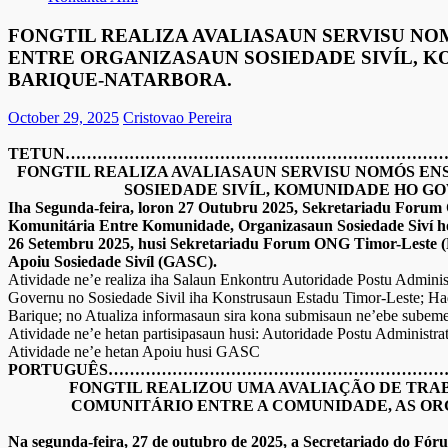
FONGTIL REALIZA AVALIASAUN SERVISU N
ENTRE ORGANIZASAUN SOSIEDADE SIVÍL, K
BARIQUE-NATARBORA.
October 29, 2025
Cristovao Pereira
TETUN……………………………………………………………
FONGTIL REALIZA AVALIASAUN SERVISU NOMÓS E
SOSIEDADE SIVÍL, KOMUNIDADE HO GO
Iha Segunda-feira, loron 27 Outubru 2025, Sekretariadu Forum
Komunitária Entre Komunidade, Organizasaun Sosiedade Siví ho 
26 Setembru 2025, husi Sekretariadu Forum ONG Timor-Leste 
Apoiu Sosiedade Sivíl (GASC).
Atividade ne’e realiza iha Salaun Enkontru Autoridade Postu Adminis
Governu no Sosiedade Sivil iha Konstrusaun Estadu Timor-Leste; Hadia
Barique; no Atualiza informasaun sira kona submisaun ne’ebe subemet
Atividade ne’e hetan partisipasaun husi: Autoridade Postu Admini
Atividade ne’e hetan Apoiu husi GASC
PORTUGUÊS……………………………………………………
FONGTIL REALIZOU UMA AVALIAÇÃO DE TRA
COMUNITÁRIO ENTRE A COMUNIDADE, AS ORG
Na segunda-feira, 27 de outubro de 2025, a Secretariado do F