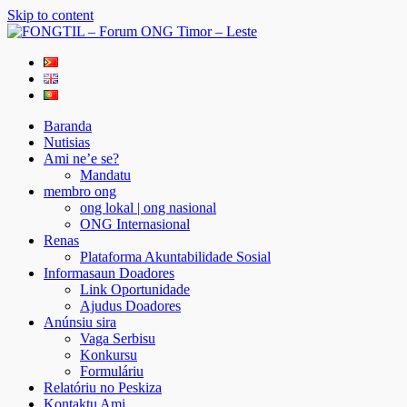
Skip to content
FONGTIL – Forum ONG Timor – Leste
Just another WordPress site
Baranda
Nutisias
Ami ne’e se?
Mandatu
membro ong
ong lokal | ong nasional
ONG Internasional
Renas
Plataforma Akuntabilidade Sosial
Informasaun Doadores
Link Oportunidade
Ajudus Doadores
Anúnsiu sira
Vaga Serbisu
Konkursu
Formuláriu
Relatóriu no Peskiza
Kontaktu Ami