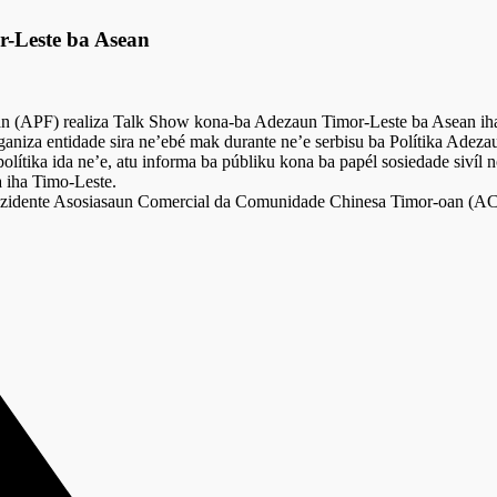
-Leste ba Asean
n (APF) realiza Talk Show kona-ba Adezaun Timor-Leste ba Asean i
niza entidade sira ne’ebé mak durante ne’e serbisu ba Polítika Adez
olítika ida ne’e, atu informa ba públiku kona ba papél sosiedade siv
 iha Timo-Leste.
rezidente Asosiasaun Comercial da Comunidade Chinesa Timor-oan (