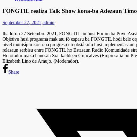
FONGTIL realiza Talk Show kona-ba Adezaun Timor
September 27, 2021
admin
Iha loron 27 Setembru 2021, FONGTIL liu husi Forum ba Povu Asea
Objetivu husi programa mak atu fó espasu ba FONGTIL hodi bele orga
nivel munisípiu kona-ba progresu no obstákulu husi implementasaun p
relasaun serbisu entre FONGTIL ho Estasaun Radio Komunidade sira
Ho orador maka hanesan Sra. kathleen Goncalves (Empresaria no P
Elizabeth Lino de Araujo, (Moderador).
Share