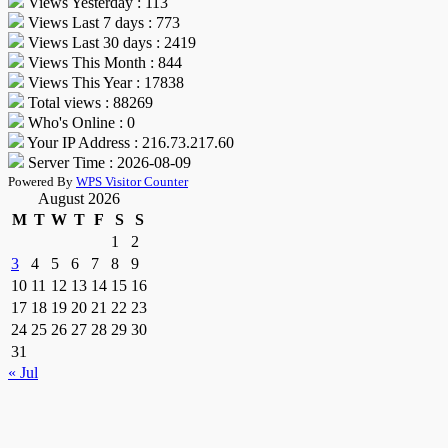
Views Yesterday : 113
Views Last 7 days : 773
Views Last 30 days : 2419
Views This Month : 844
Views This Year : 17838
Total views : 88269
Who's Online : 0
Your IP Address : 216.73.217.60
Server Time : 2026-08-09
Powered By
WPS Visitor Counter
August 2026
M
T
W
T
F
S
S
1
2
3
4
5
6
7
8
9
10
11
12
13
14
15
16
17
18
19
20
21
22
23
24
25
26
27
28
29
30
31
« Jul