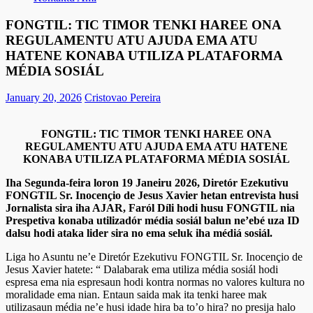
FONGTIL: TIC TIMOR TENKI HAREE ONA
REGULAMENTU ATU AJUDA EMA ATU
HATENE KONABA UTILIZA PLATAFORMA
MÉDIA SOSIÁL
January 20, 2026
Cristovao Pereira
FONGTIL: TIC TIMOR TENKI HAREE ONA
REGULAMENTU ATU AJUDA EMA ATU HATENE
KONABA UTILIZA PLATAFORMA MÉDIA SOSIÁL
Iha Segunda-feira loron 19 Janeiru 2026, Diretór Ezekutivu
FONGTIL Sr. Inocençio de Jesus Xavier hetan entrevista husi
Jornalista sira iha AJAR, Faról Díli hodi husu FONGTIL nia
Prespetiva konaba utilizadór média sosiál balun ne’ebé uza ID
dalsu hodi ataka lider sira no ema seluk iha médiá sosiál.
Liga ho Asuntu ne’e Diretór Ezekutivu FONGTIL Sr. Inocençio de
Jesus Xavier hatete: “ Dalabarak ema utiliza média sosiál hodi
espresa ema nia espresaun hodi kontra normas no valores kultura no
moralidade ema nian. Entaun saida mak ita tenki haree mak
utilizasaun média ne’e husi idade hira ba to’o hira? no presija halo