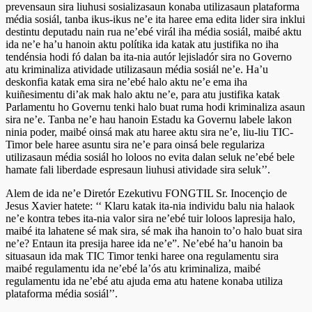
prevensaun sira liuhusi sosializasaun konaba utilizasaun plataforma
média sosiál, tanba ikus-ikus ne’e ita haree ema edita lider sira inklui
destintu deputadu nain rua ne’ebé virál iha média sosiál, maibé aktu
ida ne’e ha’u hanoin aktu polítika ida katak atu justifika no iha
tendénsia hodi fó dalan ba ita-nia autór lejisladór sira no Governo
atu kriminaliza atividade utilizasaun média sosiál ne’e. Ha’u
deskonfia katak ema sira ne’ebé halo aktu ne’e ema iha
kuiñesimentu di’ak mak halo aktu ne’e, para atu justifika katak
Parlamentu ho Governu tenki halo buat ruma hodi kriminaliza asaun
sira ne’e. Tanba ne’e hau hanoin Estadu ka Governu labele lakon
ninia poder, maibé oinsá mak atu haree aktu sira ne’e, liu-liu TIC-
Timor bele haree asuntu sira ne’e para oinsá bele regulariza
utilizasaun média sosiál ho loloos no evita dalan seluk ne’ebé bele
hamate fali liberdade espresaun liuhusi atividade sira seluk’’.
Alem de ida ne’e Diretór Ezekutivu FONGTIL Sr. Inocençio de
Jesus Xavier hatete: ‘‘ Klaru katak ita-nia individu balu nia halaok
ne’e kontra tebes ita-nia valor sira ne’ebé tuir loloos lapresija halo,
maibé ita lahatene sé mak sira, sé mak iha hanoin to’o halo buat sira
ne’e? Entaun ita presija haree ida ne’e”. Ne’ebé ha’u hanoin ba
situasaun ida mak TIC Timor tenki haree ona regulamentu sira
maibé regulamentu ida ne’ebé la’ós atu kriminaliza, maibé
regulamentu ida ne’ebé atu ajuda ema atu hatene konaba utiliza
plataforma média sosiál’’.