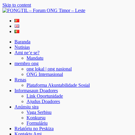
Skip to content
FONGTIL – Forum ONG Timor – Leste
Just another WordPress site
Baranda
Nutisias
Ami ne’e se?
Mandatu
membro ong
ong lokal | ong nasional
ONG Internasional
Renas
Plataforma Akuntabilidade Sosial
Informasaun Doadores
Link Oportunidade
Ajudus Doadores
Anúnsiu sira
Vaga Serbisu
Konkursu
Formuláriu
Relatóriu no Peskiza
Kontaktu Ami