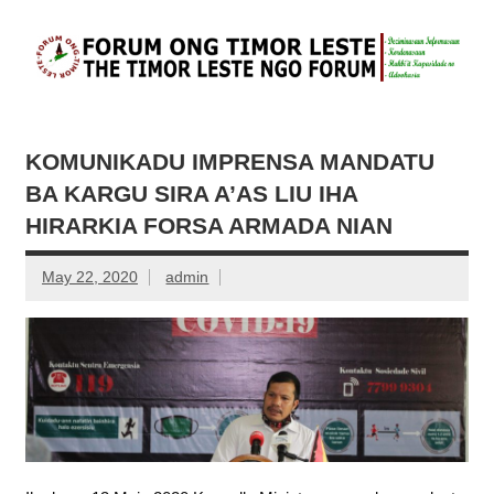
Skip
to
content
FONGTIL –
Just another WordPress site
Forum ONG
Timor – Leste
KOMUNIKADU IMPRENSA MANDATU
BA KARGU SIRA A’AS LIU IHA
HIRARKIA FORSA ARMADA NIAN
May 22, 2020
admin