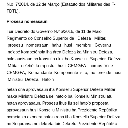
N.o 7/2014, de 12 de Março (Estatuto dos Militares das F-
FDTL).
P
roses
u nomeasaun
Tuir Decreto do Governo N.º 6/2016, de 11 de Maio
Regimento do Conselho Superior de Defesa Militar,
prosesu nomeasaun hahu husi membru Governu
ne’ebé kompetênsia iha área Defeza ka Ministru Defeza,
halo audisaun no konsulta uluk ho Konsellu Superior Defeza
Militar ne’ebé kompostu husi CEMGFA nomos Vice-
CEMGFA, Komandante Komponente sira, no prezide husi
Ministru Defeza. Hafoin
hetan ona aprovasaun iha Konsellu Superior Defeza Militar
maka Ministru Defeza sei hato’o ba Konsellu Ministru atu
hetan aprovasaun. Prosesu ikus liu sei hato’o proposta
aprovasaun husi Konsellu Ministru ba Prezidente Repúblika
nomeia ka exonera hafoin rona tiha Konsellu Superior Defeza
no Seguransa no dekreta tuir Dekretu Prezidente Repúblika