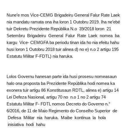
Nune’e mos Vice-CEMG Brigadeiru General Falur Rate Laek
nia mandatu ramata ona iha loron 1 Outobru 2019. Iha ne’ebé
tuir Dekretu Prezidente Repúblika N.o 39/2018 loron 21
Setembru Brigadeiru General Falur Rate Laek nomea ba
kargu Vice- CEMGFA ba periodu tinan ida ho nia efeitu hahu
husi loron 1 Outobru 2018 tuir alinea d) no e) n.o 2 artigu 195
Estatutu Militar F-FDTL) nia haruka.
Lolos Governu hanesan parte ida husi prosesu nomeasaun
halo ona proposta ba Prezidente Repúblika hodi nomea ka
exonera tuir artigu 86 Konstitusaun RDTL, alinea e) artigu 14
Lei Defeza Nasional, artigu 70 no n.o 1 no 2 artigu 74
Estatutu Militar F- FDTL nomos Decreto do Governo n.°
6/2016, de 11 de Maio Regimento do Conselho Superior de
Defesa Militar nia haruka. Maibe kontinua la hola
inisiativa hodi hahu