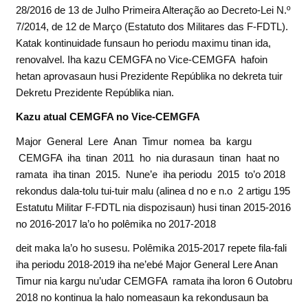
28/2016 de 13 de Julho Primeira Alteração ao Decreto-Lei N.º
7/2014, de 12 de Março (Estatuto dos Militares das F-FDTL).
Katak kontinuidade funsaun ho periodu maximu tinan ida,
renovalvel. Iha kazu CEMGFA no Vice-CEMGFA hafoin
hetan aprovasaun husi Prezidente Repúblika no dekreta tuir
Dekretu Prezidente Repúblika nian.
K
az
u atual CEMGFA no Vice-CEMGFA
Major General Lere Anan Timur nomea ba kargu
CEMGFA iha tinan 2011 ho nia durasaun tinan haat no
ramata iha tinan 2015. Nune’e iha periodu 2015 to’o 2018
rekondus dala-tolu tui-tuir malu (alinea d no e n.o 2 artigu 195
Estatutu Militar F-FDTL nia dispozisaun) husi tinan 2015-2016
no 2016-2017 la’o ho polêmika no 2017-2018
deit maka la’o ho susesu. Polêmika 2015-2017 repete fila-fali
iha periodu 2018-2019 iha ne’ebé Major General Lere Anan
Timur nia kargu nu’udar CEMGFA ramata iha loron 6 Outobru
2018 no kontinua la halo nomeasaun ka rekondusaun ba