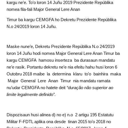
kargu ne’e. To’o loron 14 Juñu 2019 Prezidente Repúblika
nomea fila-fali Major General Lere Anan
Timur ba kargu CEMGFA ho Dekretu Prezidente Repúblika
N.o 24/2019 loron 14 Juñu.
Maske nune’e, Dekretu Prezidente Repúblika N.o 24/2019
loron 14 Juñu hodi nomea Major General Lere Anan Timur ba
kargu CEMGFA hamosu inserteza ba durasaun mandatu
ne’e rasik. Portantu dekretu ne’e nia efeitu hahu husi loron 6
Outobru 2018 maibe la determina klaru to’o bainhira maka
Major General Lere Anan Timur nia mandatu ramata
nu’udar CEMGFA no hatete deit
“duração não superior ao
limite legalmente definido”.
Dispozisaun husi alinea d) no e) n.o 2 artigu 195 Estatutu
Militar F-FDTL aplika ona desde tinan 2015 to’o 2018 no