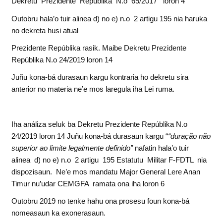
Dekretu Prezidente Repúblika N.o 65/2017 loron 4
Outobru hala’o tuir alinea d) no e) n.o 2 artigu 195 nia haruka
no dekreta husi atual
Prezidente Repúblika rasik. Maibe Dekretu Prezidente
Repúblika N.o 24/2019 loron 14
Juñu kona-bá durasaun kargu kontraria ho dekretu sira
anterior no materia ne’e mos laregula iha Lei ruma.
Iha análiza seluk ba Dekretu Prezidente Repúblika N.o
24/2019 loron 14 Juñu kona-bá durasaun kargu “
“
duração não
superior ao limite legalmente definido”
nafatin hala’o tuir
alinea d) no e) n.o 2 artigu 195 Estatutu Militar F-FDTL nia
dispozisaun. Ne’e mos mandatu Major General Lere Anan
Timur nu’udar CEMGFA ramata ona iha loron 6
Outobru 2019 no tenke hahu ona prosesu foun kona-bá
nomeasaun ka exonerasaun.