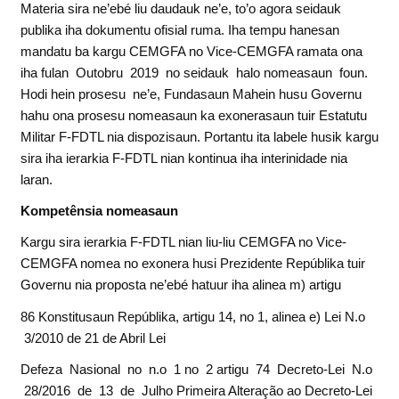
Materia sira ne’ebé liu daudauk ne’e, to’o agora seidauk
publika iha dokumentu ofisial ruma. Iha tempu hanesan
mandatu ba kargu CEMGFA no Vice-CEMGFA ramata ona
iha fulan Outobru 2019 no seidauk halo nomeasaun foun.
Hodi hein prosesu ne’e, Fundasaun Mahein husu Governu
hahu ona prosesu nomeasaun ka exonerasaun tuir Estatutu
Militar F-FDTL nia dispozisaun. Portantu ita labele husik kargu
sira iha ierarkia F-FDTL nian kontinua iha interinidade nia
laran.
K
o
m
p
e
t
ê
n
s
i
a nomeasaun
Kargu sira ierarkia F-FDTL nian liu-liu CEMGFA no Vice-
CEMGFA nomea no exonera husi Prezidente Repúblika tuir
Governu nia proposta ne’ebé hatuur iha alinea m) artigu
86 Konstitusaun Repúblika, artigu 14, no 1, alinea e) Lei N.o
3/2010 de 21 de Abril Lei
Defeza Nasional no n.o 1 no 2 artigu 74 Decreto-Lei N.o
28/2016 de 13 de Julho Primeira Alteração ao Decreto-Lei