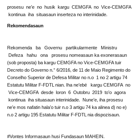
prosesu ne’e no husik kargu CEMGFA no Vice-CEMGFA
kontinua iha situasaun inserteza no interinidade.
R
ek
o
m
e
nd
asa
u
n
Rekomenda ba Governu partikularmente Ministru
Defeza hahu ona prosesu nomeasaun ka exonerasaun
(sob proposta) ba kargu CEMGFA no Vice-CEMGFA tuir
Decreto do Governo n.° 6/2016, de 11 de Maio Regimento do
Conselho Superior de Defesa Militar no n.o 1 no 2 artigu 74
Estatutu Militar F-FDTL nian. Iha ne’ebé kargu CEMGFA no
Vice-CEMGFA desde loron 6 Outobru 2019 to’o agora
kontinua iha situasaun interinidade. Nune’e, iha prosesu
ne’e mos nafatin hala’o tuir n.o 3 artigu 74 ka alinea d) no e)
n.o 2 artigu 195 Estatutu Militar F-FDTL nia dispozisaun.
#Vontes Informasaun husi Fundasaun MAHEIN.