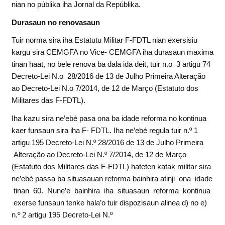
nian no públika iha Jornal da Repúblika.
D
urasa
u
n no renovasaun
Tuir norma sira iha Estatutu Militar F-FDTL nian exersisiu
kargu sira CEMGFA no Vice- CEMGFA iha durasaun maxima
tinan haat, no bele renova ba dala ida deit, tuir n.o 3 artigu 74
Decreto-Lei N.o 28/2016 de 13 de Julho Primeira Alteração
ao Decreto-Lei N.o 7/2014, de 12 de Março (Estatuto dos
Militares das F-FDTL).
Iha kazu sira ne’ebé pasa ona ba idade reforma no kontinua
kaer funsaun sira iha F- FDTL. Iha ne’ebé regula tuir n.º 1
artigu 195 Decreto-Lei N.º 28/2016 de 13 de Julho Primeira
Alteração ao Decreto-Lei N.º 7/2014, de 12 de Março
(Estatuto dos Militares das F-FDTL) hateten katak militar sira
ne’ebé passa ba situasauan reforma bainhira atinji ona idade
tinan 60. Nune’e bainhira iha situasaun reforma kontinua
exerse funsaun tenke hala’o tuir dispozisaun alinea d) no e)
n.º 2 artigu 195 Decreto-Lei N.º