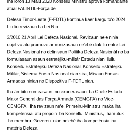
Iha loron 13 Maiu 2020 Konsellu Ministru aprova komandante
atual FALINTIL-Força de
Defesa Timor-Leste (F-FDTL) kontinua kaer kargu to’o 2024.
Liu-liu revizaun ba Lei N.o
3/2010 21 Abril Lei Defeza Nasional. Revizaun ne’e ninia
objetivu atu promove armonizasaun ne’ebé diak liu entre Lei
Defeza Nasional no definisaun Polítika Defeza Nasionál no ba
formulasaun asaun estratéjiku-militár Estadu nian, liuliu
Konseitu Estratéjiku Defeza Nasionál, Konseitu Estratéjiku
Militár, Sistema Forsa Nasional nian sira, Misaun Forsas
Armadas ninian no Dispozitivu F-FDTL nian.
Iha âmbitu nomeasaun no exonerasaun ba Chefe Estado
Maior General das Força Armada (CEMGFA) no Vice-
CEMGFA, iha revizaun ne’e, Primeiru-Ministru maka iha
kompetênsia atu propoin ba Konsellu Ministrus, hamutuk
ho membru Governu nian ne’ebé iha kompeténsia iha
matéria Defeza.