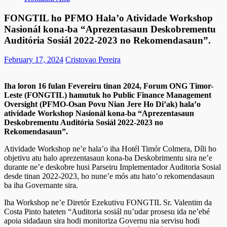
FONGTIL ho PFMO Hala’o Atividade Workshop
Nasionál kona-ba “Aprezentasaun Deskobrementu
Auditória Sosiál 2022-2023 no Rekomendasaun”.
February 17, 2024
Cristovao Pereira
Iha loron 16 fulan Fevereiru tinan 2024, Forum ONG Timor-
Leste (FONGTIL) hamutuk ho Public Finance Management
Oversight (PFMO-Osan Povu Nian Jere Ho Di’ak) hala’o
atividade Workshop Nasionál kona-ba “Aprezentasaun
Deskobrementu Auditória Sosiál 2022-2023 no
Rekomendasaun”.
Atividade Workshop ne’e hala’o iha Hotél Timór Colmera, Díli ho
objetivu atu halo aprezentasaun kona-ba Deskobrimentu sira ne’e
durante ne’e deskobre husi Parseiru Implementador Auditoria Sosial
desde tinan 2022-2023, ho nune’e mós atu hato’o rekomendasaun
ba iha Governante sira.
Iha Workshop ne’e Diretór Ezekutivu FONGTIL Sr. Valentim da
Costa Pinto hateten “Auditoria sosiál nu’udar prosesu ida ne’ebé
apoia sidadaun sira hodi monitoriza Governu nia servisu hodi