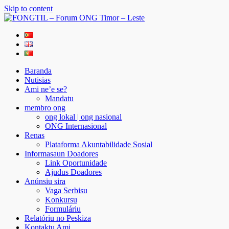
Skip to content
FONGTIL – Forum ONG Timor – Leste
Just another WordPress site
Baranda
Nutisias
Ami ne’e se?
Mandatu
membro ong
ong lokal | ong nasional
ONG Internasional
Renas
Plataforma Akuntabilidade Sosial
Informasaun Doadores
Link Oportunidade
Ajudus Doadores
Anúnsiu sira
Vaga Serbisu
Konkursu
Formuláriu
Relatóriu no Peskiza
Kontaktu Ami