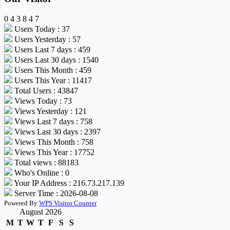
0
4
3
8
4
7
Users Today : 37
Users Yesterday : 57
Users Last 7 days : 459
Users Last 30 days : 1540
Users This Month : 459
Users This Year : 11417
Total Users : 43847
Views Today : 73
Views Yesterday : 121
Views Last 7 days : 758
Views Last 30 days : 2397
Views This Month : 758
Views This Year : 17752
Total views : 88183
Who's Online : 0
Your IP Address : 216.73.217.139
Server Time : 2026-08-08
Powered By
WPS Visitor Counter
August 2026
M
T
W
T
F
S
S