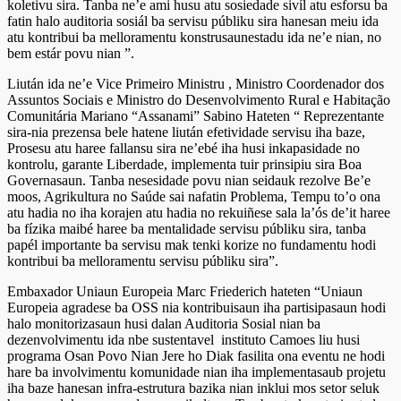
koletivu sira. Tanba ne’e ami husu atu sosiedade sivíl atu esforsu ba
fatin halo auditoria sosiál ba servisu públiku sira hanesan meiu ida
atu kontribui ba melloramentu konstrusaunestadu ida ne’e nian, no
bem estár povu nian ”.
Liután ida ne’e Vice Primeiro Ministru , Ministro Coordenador dos
Assuntos Sociais e Ministro do Desenvolvimento Rural e Habitação
Comunitária Mariano “Assanami” Sabino Hateten “ Reprezentante
sira-nia prezensa bele hatene liután efetividade servisu iha baze,
Prosesu atu haree fallansu sira ne’ebé iha husi inkapasidade no
kontrolu, garante Liberdade, implementa tuir prinsipiu sira Boa
Governasaun. Tanba nesesidade povu nian seidauk rezolve Be’e
moos, Agrikultura no Saúde sai nafatin Problema, Tempu to’o ona
atu hadia no iha korajen atu hadia no rekuiñese sala la’ós de’it haree
ba fízika maibé haree ba mentalidade servisu públiku sira, tanba
papél importante ba servisu mak tenki korize no fundamentu hodi
kontribui ba melloramentu servisu públiku sira”.
Embaxador Uniaun Europeia Marc Friederich hateten “Uniaun
Europeia agradese ba OSS nia kontribuisaun iha partisipasaun hodi
halo monitorizasaun husi dalan Auditoria Sosial nian ba
dezenvolvimentu ida nbe sustentavel instituto Camoes liu husi
programa Osan Povo Nian Jere ho Diak fasilita ona eventu ne hodi
hare ba involvimentu komunidade nian iha implementasaub projetu
iha baze hanesan infra-estrutura bazika nian inklui mos setor seluk