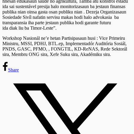
hnesan edukasaun saude no agrikultura, Tamba atu konstroi estadu
ida sai sustentável presija halo monitorizasaun ba jestaun finansas
publika nian oinsa gasta osan publiku nian . Dezeja Organizasaun
Sosiedade Sivíl nafatin servisu makas hodi halo advokasia ba
transparansia iha parte jestaun publika hodi garante futuru
ida diak liu ba Timor-Leste”.
Workshop Nasionál ne’e hetan Partisipasaun husi : Vice Primeiru
Ministru, MSSI, PDHJ, BTL.ep, Implementadór Auditória Sosiál,
PNDS, GASC, PFMO, , FONGTIL, KD-ReNAS, Rede Sektorál
sira, Membru ONG sira, Xefe Suku sira, Akadémiku sira.
Share