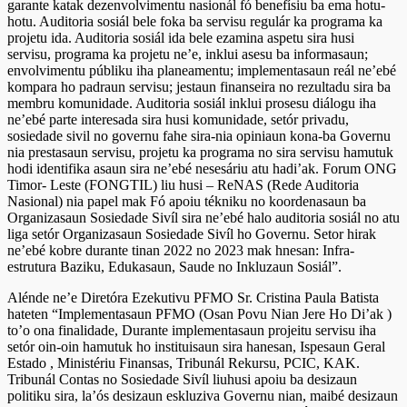
garante katak dezenvolvimentu nasionál fó benefísiu ba ema hotu-
hotu. Auditoria sosiál bele foka ba servisu regulár ka programa ka
projetu ida. Auditoria sosiál ida bele ezamina aspetu sira husi
servisu, programa ka projetu ne’e, inklui asesu ba informasaun;
envolvimentu públiku iha planeamentu; implementasaun reál ne’ebé
kompara ho padraun servisu; jestaun finanseira no rezultadu sira ba
membru komunidade. Auditoria sosiál inklui prosesu diálogu iha
ne’ebé parte interesada sira husi komunidade, setór privadu,
sosiedade sivil no governu fahe sira-nia opiniaun kona-ba Governu
nia prestasaun servisu, projetu ka programa no sira servisu hamutuk
hodi identifika asaun sira ne’ebé nesesáriu atu hadi’ak. Forum ONG
Timor- Leste (FONGTIL) liu husi – ReNAS (Rede Auditoria
Nasional) nia papel mak Fó apoiu tékniku no koordenasaun ba
Organizasaun Sosiedade Sivíl sira ne’ebé halo auditoria sosiál no atu
liga setór Organizasaun Sosiedade Sivíl ho Governu. Setor hirak
ne’ebé kobre durante tinan 2022 no 2023 mak hnesan: Infra-
estrutura Baziku, Edukasaun, Saude no Inkluzaun Sosiál”.
Alénde ne’e Diretóra Ezekutivu PFMO Sr. Cristina Paula Batista
hateten “Implementasaun PFMO (Osan Povu Nian Jere Ho Di’ak )
to’o ona finalidade, Durante implementasaun projeitu servisu iha
setór oin-oin hamutuk ho instituisaun sira hanesan, Ispesaun Geral
Estado , Ministériu Finansas, Tribunál Rekursu, PCIC, KAK.
Tribunál Contas no Sosiedade Sivíl liuhusi apoiu ba desizaun
politiku sira, la’ós desizaun eskluziva Governu nian, maibé desizaun