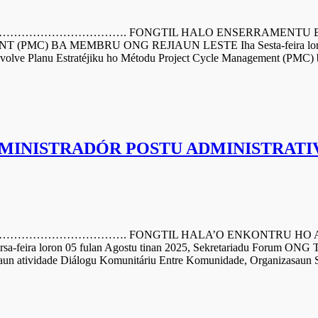
………. FONGTIL HALO ENSERRAMENTU BA ATIV
A MEMBRU ONG REJIAUN LESTE Iha Sesta-feira loron 08 ful
nvolve Planu Estratéjiku ho Métodu Project Cycle Management (PMC
MINISTRADÓR POSTU ADMINISTRATI
………. FONGTIL HALA’O ENKONTRU HO ADMINIS
ron 05 fulan Agostu tinan 2025, Sekretariadu Forum ONG Timor
un atividade Diálogu Komunitáriu Entre Komunidade, Organizasaun Sosi