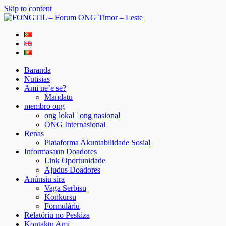
Skip to content
FONGTIL – Forum ONG Timor – Leste
Just another WordPress site
Baranda
Nutisias
Ami ne’e se?
Mandatu
membro ong
ong lokal | ong nasional
ONG Internasional
Renas
Plataforma Akuntabilidade Sosial
Informasaun Doadores
Link Oportunidade
Ajudus Doadores
Anúnsiu sira
Vaga Serbisu
Konkursu
Formuláriu
Relatóriu no Peskiza
Kontaktu Ami