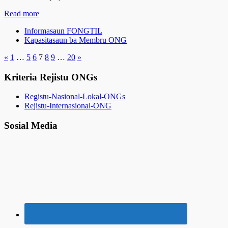
Read more
Informasaun FONGTIL
Kapasitasaun ba Membru ONG
«
1
…
5
6
7
8
9
…
20
»
Kriteria Rejistu ONGs
Registu-Nasional-Lokal-ONGs
Rejistu-Internasional-ONG
Sosial Media