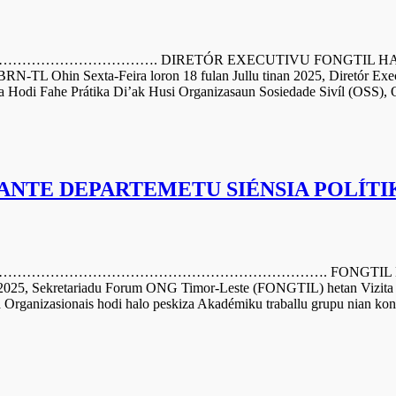
………. DIRETÓR EXECUTIVU FONGTIL HALO AB
in Sexta-Feira loron 18 fulan Jullu tinan 2025, Diretór Exec
 Hodi Fahe Prátika Di’ak Husi Organizasaun Sosiedade Sivíl (OSS), 
ANTE DEPARTEMETU SIÉNSIA POLÍTI
…………………………………………. FONGTIL HETAN VIZI
025, Sekretariadu Forum ONG Timor-Leste (FONGTIL) hetan Vizita hu
 Organizasionais hodi halo peskiza Akadémiku traballu grupu nian kon