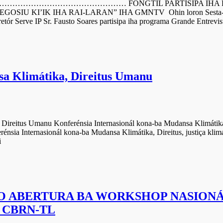
…………………… FONGTIL PARTISIPA IHA PROGRA
I’IK IHA RAI-LARAN” IHA GMNTV Ohin loron Sesta-feira 01 
ór Serve IP Sr. Fausto Soares partisipa iha programa Grande Entrevis
sa Klimátika, Direitus Umanu
eitus Umanu Konferénsia Internasionál kona-ba Mudansa Klimátika, 
nsia Internasionál kona-ba Mudansa Klimátika, Direitus, justiça klimat
i
O ABERTURA BA WORKSHOP NASIONÁ
I CBRN-TL