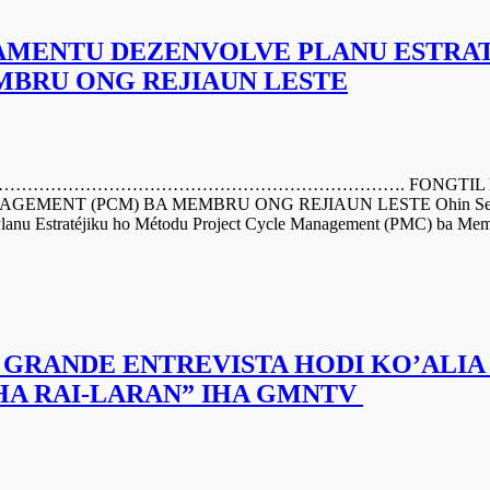
NAMENTU DEZENVOLVE PLANU ESTRA
BRU ONG REJIAUN LESTE
………………………………………………. FONGTIL HALA’O A
 (PCM) BA MEMBRU ONG REJIAUN LESTE Ohin Segunda-feira 
Planu Estratéjiku ho Métodu Project Cycle Management (PMC) ba Me
 GRANDE ENTREVISTA HODI KO’ALI
IHA RAI-LARAN” IHA GMNTV