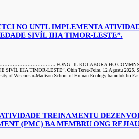
TCI NO UNTL IMPLEMENTA ATIVIDA
EDADE SIVÍL IHA TIMOR-LESTE”.
………. FONGTIL KOLABORA HO COMMNS, ETCI N
 IHA TIMOR-LESTE”. Ohin Tersa-Feira, 12 Agustu 2025, Sekr
ity of Wisconsin-Madison School of Human Ecology hamutuk ho East 
ATIVIDADE TREINAMENTU DEZENVOL
ENT (PMC) BA MEMBRU ONG REJIAU