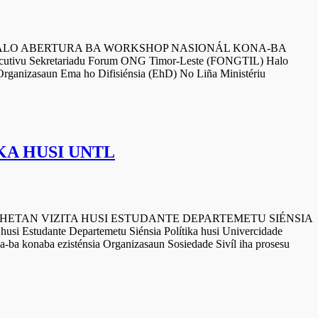
ERTURA BA WORKSHOP NASIONÁL KONA-BA
utivu Sekretariadu Forum ONG Timor-Leste (FONGTIL) Halo
Organizasaun Ema ho Difisiénsia (EhD) No Liña Ministériu
KA HUSI UNTL
TA HUSI ESTUDANTE DEPARTEMETU SIÉNSIA
si Estudante Departemetu Siénsia Polítika husi Univercidade
a-ba konaba ezisténsia Organizasaun Sosiedade Sivíl iha prosesu