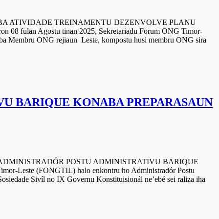
IDADE TREINAMENTU DEZENVOLVE PLANU
an Agostu tinan 2025, Sekretariadu Forum ONG Timor-
) ba Membru ONG rejiaun Leste, kompostu husi membru ONG sira
VU BARIQUE KONABA PREPARASAUN
TRADÓR POSTU ADMINISTRATIVU BARIQUE
-Leste (FONGTIL) halo enkontru ho Administradór Postu
edade Sivíl no IX Governu Konstituisionál ne’ebé sei raliza iha