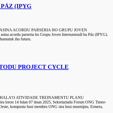
PÁZ (IPYG
ORDU PARSERIA HO GRUPU JOVEN
na acordu parseria ho Grupu Joven Internasionál ba Páz (IPYG).
hamutuk iha futuru.
ÉTODU PROJECT CYCLE
ATIVIDADE TREINAMENTU PLANU
4 fulan 07 tinan 2025, Sekretariadu Forum ONG Timor-
este, kompustu husi membru ONG sira husi munisípiu, Ermera,