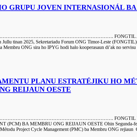
HO GRUPU JOVEN INTERNASIONÁL BA 
………………………………………………. FONGTIL ASINA AC
llu tinan 2025, Sekretariadu Forum ONG Timor-Leste (FONGTIL) asi
a Membru ONG sira ho IPYG hodi halo kooperasaun di’ak no servisu 
NAMENTU PLANU ESTRATÉJIKU HO M
NG REIJAUN OESTE
………………………………………………. FONGTIL HALA’O 
BA MEMBRU ONG REIJAUN OESTE Ohin Segunda-feira loron 1
ho Métodu Project Cycle Management (PMC) ba Membru ONG rejiaun O