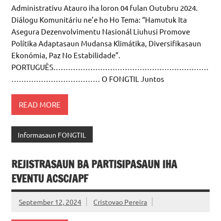
Komunitária Entre Organizasaun Sosiedade Sivíl,
Komunidade No Membru Governo Da-Sia Iha Autoridade
Administrativu Atauro iha loron 04 fulan Outubru 2024.
Diálogu Komunitáriu ne’e ho Ho Tema: “Hamutuk Ita
Asegura Dezenvolvimentu Nasionál Liuhusi Promove
Polítika Adaptasaun Mudansa Klimátika, Diversifikasaun
Ekonómia, Paz No Estabilidade”.
PORTUGUÊS………………………………………………………
……………………………… O FONGTIL Juntos
READ MORE
Informasaun FONGTIL
REJISTRASAUN BA PARTISIPASAUN IHA
EVENTU ACSC/APF