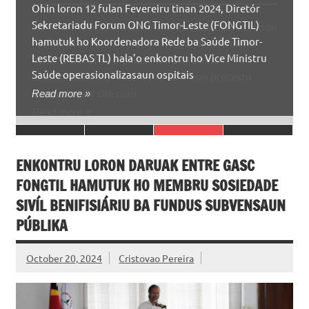
ORGANIZA HUSI ASOSIASAUN HAK.
Ohin loron 12 fulan Fevereiru tinan 2024, Diretór
Sekretariadu Forum ONG Timor-Leste (FONGTIL)
Iha loron 12 fulan Fevereiru tinan 2024, Sekretariadu
Ohin loron 09 fulan Fevereiru tinan 2024,
hamutuk ho Koordenadora Rede ba Saúde Timor-
Forum ONG Timor-Leste (FONGTIL) hamutuk ho
Sekretariadu Forum ONG Timor-Leste (FONGTIL)
Diskusaun ne’e hala’o iha Salaun Apuramentu
Leste (REBAS TL) hala’o enkontru ho Vice Ministru
Rede Sektorál no Membru ONG sira halo
partisipa enkontru ne’ebé organiza husi INDDICA I,P
Comissão Nacionál Eleições (CNE) Caicoli, Díli ho
Saúde operasionalizasaun ospitais
Komunikadu Imprensa kona-ba asaun protestu
kona-ba Dezenvolvimentu Labarik Idade Infansia
objetivu atu partilla fila-fali Deskobrementu sira
manorin nain sira nian.
Nasionál (DLII) (Sigla Ingles ECD). Enkontru
Read more »
ne’ebé HAK halo lihusi monitorizasaun baiha
Prizaun tolu hanesan Becora, Glenu
ENKONTRU LORON DARUAK ENTRE GASC
FONGTIL HAMUTUK HO MEMBRU SOSIEDADE
SIVÍL BENIFISIÁRIU BA FUNDUS SUBVENSAUN
PÚBLIKA
October 20, 2024
Cristovao Pereira