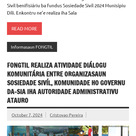
sekretariadu FONGTIL ho nia membru ONG no Rede
Setorál sira kona-ba Enkontru ho Organizasaun Sosiedade
Sivíl benifisiáriu ba fundus Sosiedade Sivíl 2024 Munisípiu
Díli. Enkontru ne’e realiza iha Sala
READ MORE
Informasaun FONGTIL
FONGTIL REALIZA ATIVIDADE DIÁLOGU
KOMUNITÁRIA ENTRE ORGANIZASAUN
SOSIEDADE SIVÍL, KOMUNIDADE HO GOVERNU
DA-SIA IHA AUTORIDADE ADMINISTRATIVU
ATAURO
October 7, 2024
Cristovao Pereira