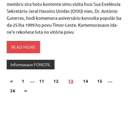
UNIDAS SUA EXELÊNSIA SR. DR. ANTONIO GUTERRES Ho
Respeitu, Forum ONG Timor-Leste (FONGTIL) ho nia
membru sira hotu kontente simu vizita husi Sua Exelénsia
Sekretáriu-Jeral Nasoins Unidas (ONU) nian, Dr. António
Guterres, hodi komemora aniversáriu konsulta populár ba
da-25 iha 1999 ho povu Timor-Leste. Komemorasaun ida-
ne’e rekoñese luta no vitória povu
READ MORE
Informasaun FONGTIL
«
1
…
11
12
13
14
15
…
26
»