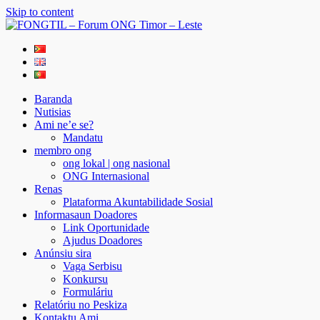
Skip to content
FONGTIL – Forum ONG Timor – Leste
Just another WordPress site
Baranda
Nutisias
Ami ne’e se?
Mandatu
membro ong
ong lokal | ong nasional
ONG Internasional
Renas
Plataforma Akuntabilidade Sosial
Informasaun Doadores
Link Oportunidade
Ajudus Doadores
Anúnsiu sira
Vaga Serbisu
Konkursu
Formuláriu
Relatóriu no Peskiza
Kontaktu Ami