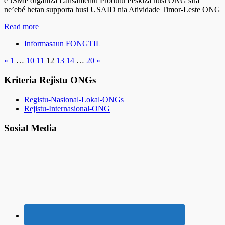
e JSMP organiza Lansamentu Produtu Peskiza husi ONG sira
ne’ebé hetan supporta husi USAID nia Atividade Timor-Leste ONG
Read more
Informasaun FONGTIL
«
1
…
10
11
12
13
14
…
20
»
Kriteria Rejistu ONGs
Registu-Nasional-Lokal-ONGs
Rejistu-Internasional-ONG
Sosial Media