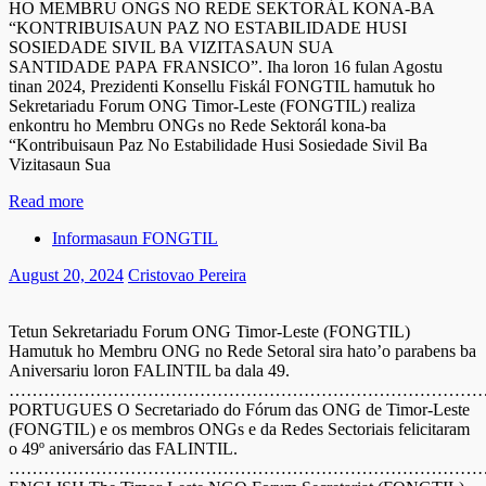
HO MEMBRU ONGS NO REDE SEKTORÁL KONA-BA
“KONTRIBUISAUN PAZ NO ESTABILIDADE HUSI
SOSIEDADE SIVIL BA VIZITASAUN SUA
SANTIDADE PAPA FRANSICO”. Iha loron 16 fulan Agostu
tinan 2024, Prezidenti Konsellu Fiskál FONGTIL hamutuk ho
Sekretariadu Forum ONG Timor-Leste (FONGTIL) realiza
enkontru ho Membru ONGs no Rede Sektorál kona-ba
“Kontribuisaun Paz No Estabilidade Husi Sosiedade Sivil Ba
Vizitasaun Sua
Read more
Informasaun FONGTIL
August 20, 2024
Cristovao Pereira
Tetun Sekretariadu Forum ONG Timor-Leste (FONGTIL)
Hamutuk ho Membru ONG no Rede Setoral sira hato’o parabens ba
Aniversariu loron FALINTIL ba dala 49.
………………………………………………………………………
PORTUGUES O Secretariado do Fórum das ONG de Timor-Leste
(FONGTIL) e os membros ONGs e da Redes Sectoriais felicitaram
o 49º aniversário das FALINTIL.
………………………………………………………………………