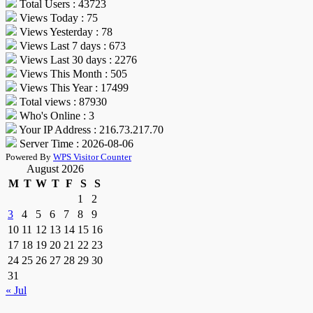
Total Users : 43723
Views Today : 75
Views Yesterday : 78
Views Last 7 days : 673
Views Last 30 days : 2276
Views This Month : 505
Views This Year : 17499
Total views : 87930
Who's Online : 3
Your IP Address : 216.73.217.70
Server Time : 2026-08-06
Powered By
WPS Visitor Counter
August 2026
M
T
W
T
F
S
S
1
2
3
4
5
6
7
8
9
10
11
12
13
14
15
16
17
18
19
20
21
22
23
24
25
26
27
28
29
30
31
« Jul